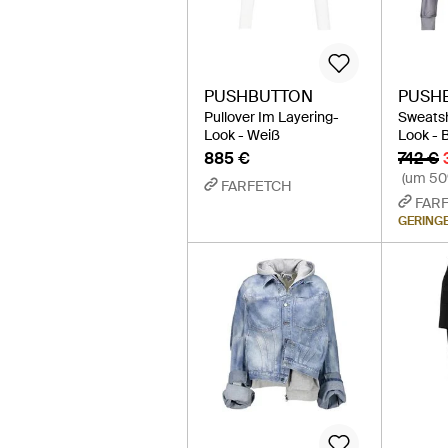
PUSHBUTTON
PUSH
Pullover Im Layering-
Sweatsh
Look - Weiß
Look - 
885 €
742 €
(um 50
FARFETCH
FAR
GERING