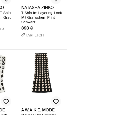
KO
NATASHA ZINKO
T-Shirt
T-Shirt Im Layering-Look
 - Grau
Mit Grafischem Print -
Schwarz
393 €
rt)
FARFETCH
ODE
A.W.A.K.E. MODE