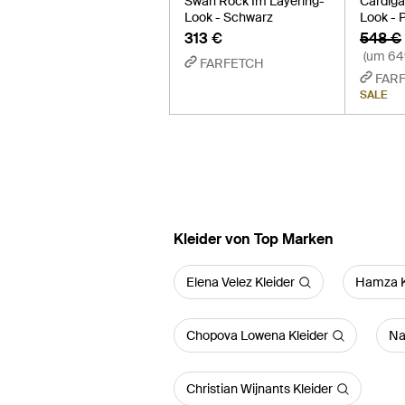
Swan Rock Im Layering-
Cardiga
Look - Schwarz
Look - 
313 €
548 €
(um 64
FARFETCH
FAR
SALE
Kleider von Top Marken
Elena Velez Kleider
Hamza K
Chopova Lowena Kleider
Na
Christian Wijnants Kleider