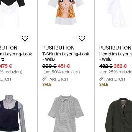
BUTTON
PUSHBUTTON
PUSHBUTTON
 Im Layering-Look
T-Shirt Im Layering-Look
Hemd Im Layeri
rz
- Weiß
- Weiß
475 €
900 €
451 €
482 €
362 €
% reduziert)
(um 50% reduziert)
(um 25% reduzie
FETCH
FARFETCH
FARFETCH
SALE
SALE