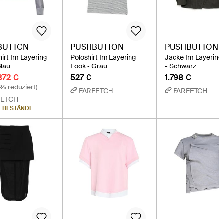
BUTTON
PUSHBUTTON
PUSHBUTTON
irt Im Layering-
Poloshirt Im Layering-
Jacke Im Layeri
Blau
Look - Grau
- Schwarz
372 €
527 €
1.798 €
% reduziert)
FARFETCH
FARFETCH
FETCH
E BESTÄNDE