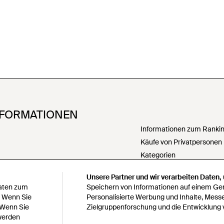
NFORMATIONEN
Informationen zum Ranking
Käufe von Privatpersonen
Kategorien
PartnerIn werden
Unsere Partner und wir verarbeiten Daten,
Meine personenbezogenen
Daten zum
Speichern von Informationen auf einem Gerä
weitergeben
. Wenn Sie
Personalisierte Werbung und Inhalte, Mess
Erklärung zur modernen S
 Wenn Sie
Zielgruppenforschung und die Entwicklung 
 werden
Erklärung zu Paragraph 1