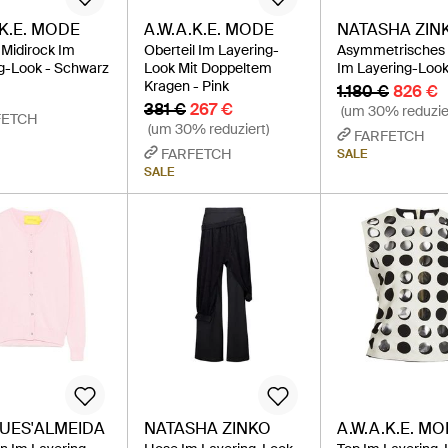
.K.E. MODE
A.W.A.K.E. MODE
NATASHA ZIN
Midirock Im
Oberteil Im Layering-
Asymmetrisches 
g-Look - Schwarz
Look Mit Doppeltem
Im Layering-Look
Kragen - Pink
1.180 €
826 €
381 €
267 €
(um 30% reduzie
FETCH
(um 30% reduziert)
FARFETCH
FARFETCH
SALE
SALE
UES'ALMEIDA
NATASHA ZINKO
A.W.A.K.E. M