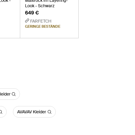
Look -
Maxirock Im Layering-
Look - Schwarz
649 €
FARFETCH
GERINGE BESTÄNDE
leider
AVAVAV Kleider