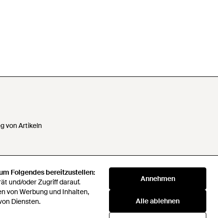
 von Artikeln
 um Folgendes bereitzustellen:
 Daten nicht verkaufen oder
Annehmen
t und/oder Zugriff darauf.
en von Werbung und Inhalten,
Alle ablehnen
klaverei
von Diensten.
72 Companies Act 2016