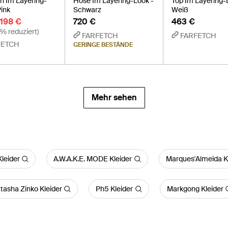
n Im Layering-
Hose Im Layering-Look -
Top Im Layering-
Pink
Schwarz
Weiß
198 €
720 €
463 €
% reduziert)
FARFETCH
FARFETCH
FETCH
GERINGE BESTÄNDE
Mehr sehen
leider
A.W.A.K.E. MODE Kleider
Marques'Almeida K
tasha Zinko Kleider
Ph5 Kleider
Markgong Kleider