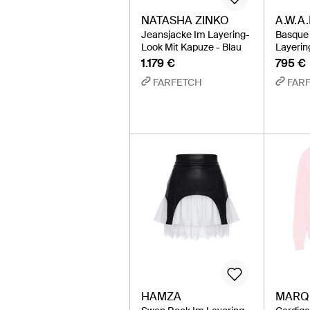
NATASHA ZINKO
A.W.A
Jeansjacke Im Layering-
Basque 
Look Mit Kapuze - Blau
Layerin
1.179 €
795 €
FARFETCH
FAR
HAMZA
MARQ