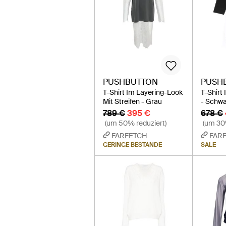
PUSHBUTTON
PUSH
T-Shirt Im Layering-Look
T-Shirt
Mit Streifen - Grau
- Schwa
789 €
395 €
678 €
(um 50% reduziert)
(um 30
FARFETCH
FAR
GERINGE BESTÄNDE
SALE