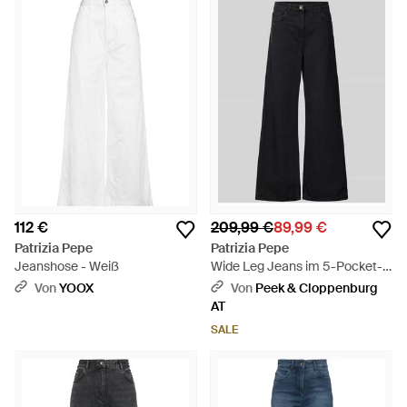
112 €
209,99 €
89,99 €
Patrizia Pepe
Patrizia Pepe
Jeanshose - Weiß
Wide Leg Jeans im 5-Pocket-
Design - Blau
Von
YOOX
Von
Peek & Cloppenburg
AT
SALE