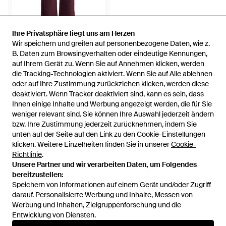
Ihre Privatsphäre liegt uns am Herzen
Ihre Privatsphäre liegt uns am Herzen
Wir speichern und greifen auf personenbezogene Daten, wie z.
Wir speichern und greifen auf personenbezogene Daten, wie z.
110 €
B. Daten zum Browsingverhalten oder eindeutige Kennungen,
B. Daten zum Browsingverhalten oder eindeutige Kennungen,
auf Ihrem Gerät zu. Wenn Sie auf Annehmen klicken, werden
auf Ihrem Gerät zu. Wenn Sie auf Annehmen klicken, werden
Patrizia Pepe
die Tracking-Technologien aktiviert. Wenn Sie auf Alle ablehnen
die Tracking-Technologien aktiviert. Wenn Sie auf Alle ablehnen
Jeanshose - Rot
oder auf Ihre Zustimmung zurückziehen klicken, werden diese
oder auf Ihre Zustimmung zurückziehen klicken, werden diese
Von
YOOX
deaktiviert. Wenn Tracker deaktiviert sind, kann es sein, dass
deaktiviert. Wenn Tracker deaktiviert sind, kann es sein, dass
AUSVERKAUFT
Ihnen einige Inhalte und Werbung angezeigt werden, die für Sie
Ihnen einige Inhalte und Werbung angezeigt werden, die für Sie
weniger relevant sind. Sie können Ihre Auswahl jederzeit ändern
weniger relevant sind. Sie können Ihre Auswahl jederzeit ändern
bzw. Ihre Zustimmung jederzeit zurücknehmen, indem Sie
bzw. Ihre Zustimmung jederzeit zurücknehmen, indem Sie
unten auf der Seite auf den Link zu den Cookie-Einstellungen
unten auf der Seite auf den Link zu den Cookie-Einstellungen
klicken. Weitere Einzelheiten finden Sie in unserer
klicken. Weitere Einzelheiten finden Sie in unserer
Cookie-
Cookie-
Richtlinie
Richtlinie
.
.
Unsere Partner und wir verarbeiten Daten, um Folgendes
Unsere Partner und wir verarbeiten Daten, um Folgendes
bereitzustellen:
bereitzustellen:
Speichern von Informationen auf einem Gerät und/oder Zugriff
Speichern von Informationen auf einem Gerät und/oder Zugriff
darauf. Personalisierte Werbung und Inhalte, Messen von
darauf. Personalisierte Werbung und Inhalte, Messen von
Werbung und Inhalten, Zielgruppenforschung und die
Werbung und Inhalten, Zielgruppenforschung und die
Entwicklung von Diensten.
Entwicklung von Diensten.
International