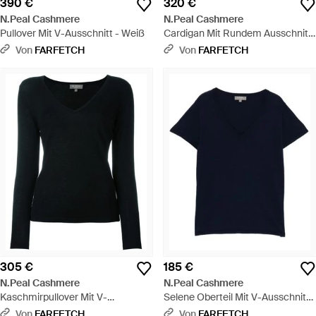
390 €
320 €
N.Peal Cashmere
N.Peal Cashmere
Pullover Mit V-Ausschnitt - Weiß
Cardigan Mit Rundem Ausschnitt
- Weiß
Von
FARFETCH
Von
FARFETCH
305 €
185 €
N.Peal Cashmere
N.Peal Cashmere
Kaschmirpullover Mit V-
Selene Oberteil Mit V-Ausschnitt -
Ausschnitt - Schwarz
Blau
Von
FARFETCH
Von
FARFETCH