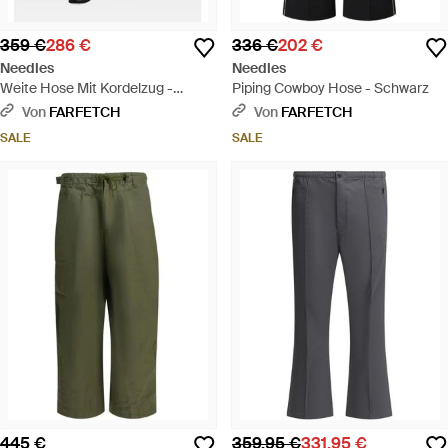
359 €
286 €
336 €
202 €
Needles
Needles
Weite Hose Mit Kordelzug -
Piping Cowboy Hose - Schwarz
Schwarz
Von
FARFETCH
Von
FARFETCH
SALE
SALE
445 €
359,95 €
331,95 €