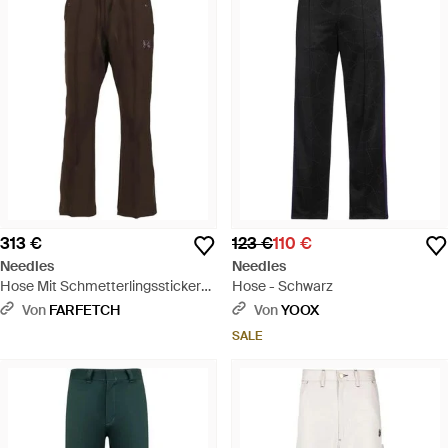
313 €
123 €
110 €
Needles
Needles
Hose Mit Schmetterlingsstickerei
Hose - Schwarz
- Grau
Von
FARFETCH
Von
YOOX
SALE