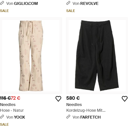
Technischem Stretch-Gewebe
Von
GIGLIO.COM
Von
REVOLVE
Mit Elastischem Bund - Schwarz
SALE
SALE
116 €
72 €
580 €
Needles
Needles
Hose - Natur
Kordelzug-Hose Mit
Schnallenriemen - Schwarz
Von
YOOX
Von
FARFETCH
SALE