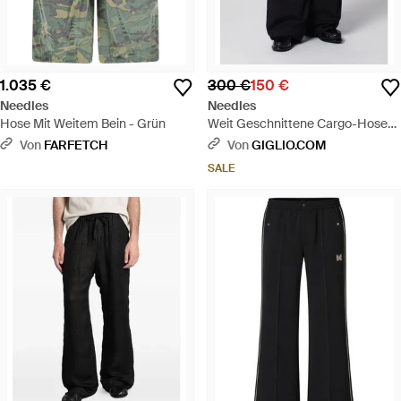
1.035 €
300 €
150 €
Needles
Needles
Hose Mit Weitem Bein - Grün
Weit Geschnittene Cargo-Hose
Aus Baumwollmischung Mit
Von
FARFETCH
Von
GIGLIO.COM
Elastischem Bund - Schwarz
SALE