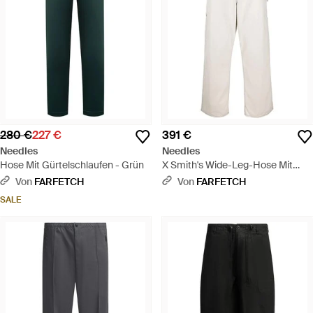
280 €
227 €
391 €
Needles
Needles
Hose Mit Gürtelschlaufen - Grün
X Smith's Wide-Leg-Hose Mit
Schmetterling - Weiß
Von
FARFETCH
Von
FARFETCH
SALE