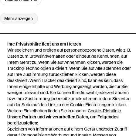
Mehr anzeigen
Ihre Privatsphäre liegt uns am Herzen
Wir speichern und greifen auf personenbezogene Daten, wie z. B.
Startseite
Herren Hosen
Needles Hosen
Paspelierte Hose
Daten zum Browsingverhalten oder eindeutige Kennungen, auf
Ihrem Gerät zu. Wenn Sie auf Annehmen klicken, werden die
Tracking-Technologien aktiviert. Wenn Sie auf Alle ablehnen oder
auf Ihre Zustimmung zurückziehen klicken, werden diese
deaktiviert. Wenn Tracker deaktiviert sind, kann es sein, dass
Hilfe und Informationen
Ihnen einige Inhalte und Werbung angezeigt werden, die für Sie
weniger relevant sind. Sie können Ihre Auswahl jederzeit ändern
bzw. Ihre Zustimmung jederzeit zurücknehmen, indem Sie unten
auf der Seite auf den Link zu den Cookie-Einstellungen klicken.
Weitere Einzelheiten finden Sie in unserer
Cookie-Richtlinie
.
Unsere Partner und wir verarbeiten Daten, um Folgendes
bereitzustellen:
Speichern von Informationen auf einem Gerät und/oder Zugriff
darauf. Personalisierte Werbung und Inhalte, Messen von