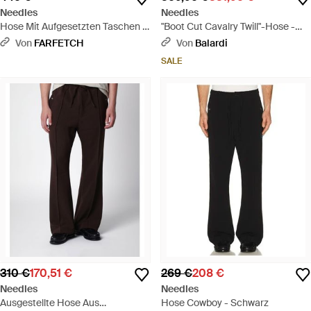
Needles
Needles
Hose Mit Aufgesetzten Taschen -
"Boot Cut Cavalry Twill"-Hose -
Grün
Grau
Von
FARFETCH
Von
Balardi
SALE
310 €
170,51 €
269 €
208 €
Needles
Needles
Ausgestellte Hose Aus
Hose Cowboy - Schwarz