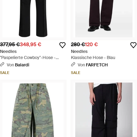
377,95 €
348,95 €
280 €
120 €
Needles
Needles
"Paspelierte Cowboy"-Hose -
Klassische Hose - Blau
Schwarz
Von
Balardi
Von
FARFETCH
SALE
SALE