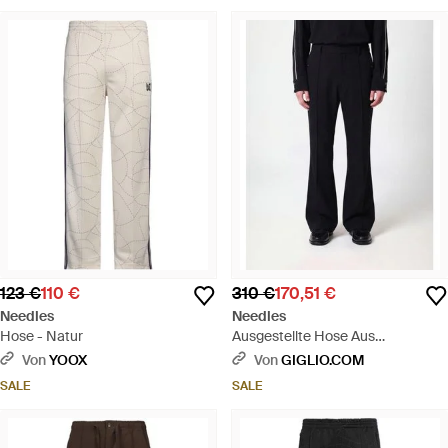
123 €
110 €
310 €
170,51 €
Needles
Needles
Hose - Natur
Ausgestellte Hose Aus
Technischem Stretch-Gewebe
Von
YOOX
Von
GIGLIO.COM
Mit Elastischem Bund - Schwarz
SALE
SALE