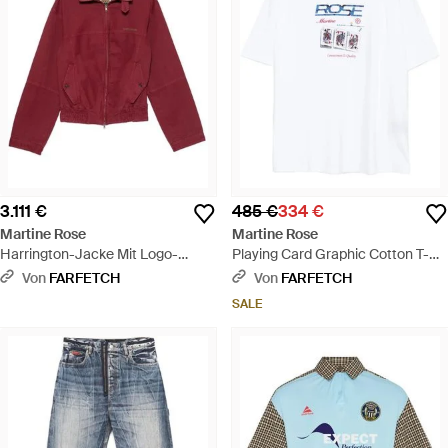
3.111 €
485 €
334 €
Martine Rose
Martine Rose
Harrington-Jacke Mit Logo-
Playing Card Graphic Cotton T-
Stickerei - Rot
Shirt With Crew Neck - Weiß
Von
FARFETCH
Von
FARFETCH
SALE