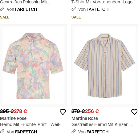
Gestreiftes Poloshirt Mit
T-Shirt Mit Vorstehendem Logo -
Reißverschluss - Blau
Schwarz
Von
FARFETCH
Von
FARFETCH
SALE
SALE
295 €
278 €
270 €
256 €
Martine Rose
Martine Rose
Hemd Mit Früchte-Print - Weiß
Gestreiftes Hemd Mit Kurzen
Ärmeln - Weiß
Von
FARFETCH
Von
FARFETCH