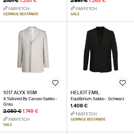
2.101 €
1.250 €
2.867 €
1.265 €
FARFETCH
FARFETCH
GERINGE BESTÄNDE
SALE
1017 ALYX 9SM
HELIOT EMIL
X Tailored By Caruso Sakko -
Equilibrium Sakko - Schwarz
Grau
1.408 €
2.050 €
1.749 €
FARFETCH
FARFETCH
GERINGE BESTÄNDE
SALE