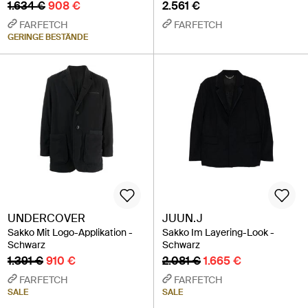
1.634 €
908 €
2.561 €
FARFETCH
FARFETCH
GERINGE BESTÄNDE
UNDERCOVER
JUUN.J
Sakko Mit Logo-Applikation -
Sakko Im Layering-Look -
Schwarz
Schwarz
1.391 €
910 €
2.081 €
1.665 €
FARFETCH
FARFETCH
SALE
SALE