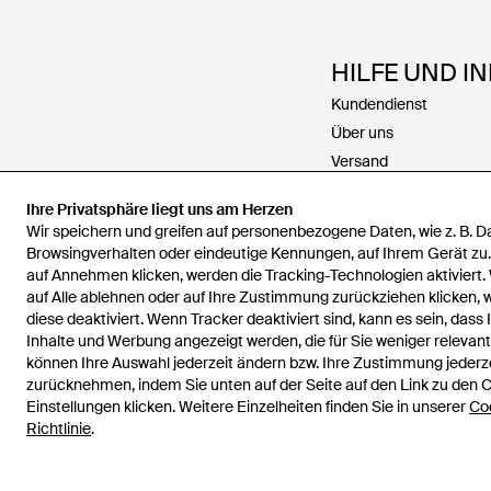
HILFE UND I
Kundendienst
Über uns
Versand
Rückgabe
Ihre Privatsphäre liegt uns am Herzen
Zahlungen
Wir speichern und greifen auf personenbezogene Daten, wie z. B. 
Rückerstattungen
Browsingverhalten oder eindeutige Kennungen, auf Ihrem Gerät zu
auf Annehmen klicken, werden die Tracking-Technologien aktiviert.
Karriere
auf Alle ablehnen oder auf Ihre Zustimmung zurückziehen klicken,
Kontakt
diese deaktiviert. Wenn Tracker deaktiviert sind, kann es sein, dass 
Allgemeine Geschäfts
Inhalte und Werbung angezeigt werden, die für Sie weniger relevant 
Datenschutz & Cookie
können Ihre Auswahl jederzeit ändern bzw. Ihre Zustimmung jederz
zurücknehmen, indem Sie unten auf der Seite auf den Link zu den 
Geistiges Eigentum
Einstellungen klicken. Weitere Einzelheiten finden Sie in unserer
Co
Richtlinie
.