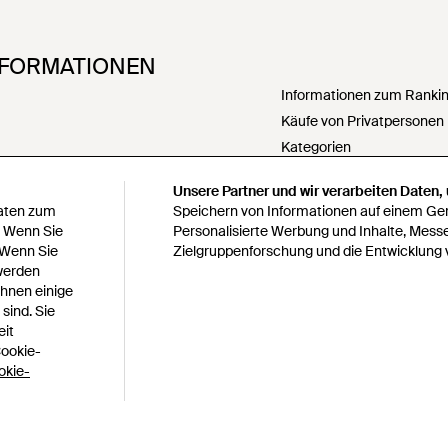
NFORMATIONEN
Informationen zum Ranking
Käufe von Privatpersonen
Kategorien
PartnerIn werden
Unsere Partner und wir verarbeiten Daten,
Meine personenbezogenen
Daten zum
Speichern von Informationen auf einem Gerä
weitergeben
. Wenn Sie
Personalisierte Werbung und Inhalte, Mess
 Wenn Sie
Zielgruppenforschung und die Entwicklung 
Erklärung zur modernen S
 werden
Erklärung zu Paragraph 1
Ihnen einige
bedingungen
Verantwortungsbewusste 
sind. Sie
s
Verhaltenskodex
eit
Cookie-
Lyst survey sweepstakes off
okie-