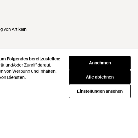
 von Artikeln
 um Folgendes bereitzustellen:
 Daten nicht verkaufen oder
Annehmen
t und/oder Zugriff darauf.
en von Werbung und Inhalten,
Alle ablehnen
von Diensten.
klaverei
72 Companies Act 2016
Einstellungen ansehen
Beschaffungsstrategie
icial rules