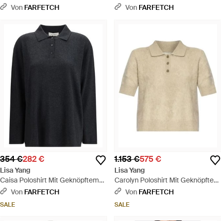
Schalkragen - Grau
Stehkragen - Weiß
Von
FARFETCH
Von
FARFETCH
354 €
282 €
1.153 €
575 €
Lisa Yang
Lisa Yang
Caisa Poloshirt Mit Geknöpftem
Carolyn Poloshirt Mit Geknöpftem
Kragen - Schwarz
Kragen - Natur
Von
FARFETCH
Von
FARFETCH
SALE
SALE