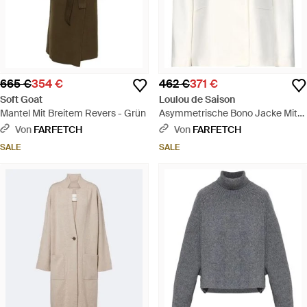
665 €
354 €
462 €
371 €
Soft Goat
Loulou de Saison
Mantel Mit Breitem Revers - Grün
Asymmetrische Bono Jacke Mit
Taschen - Weiß
Von
FARFETCH
Von
FARFETCH
SALE
SALE