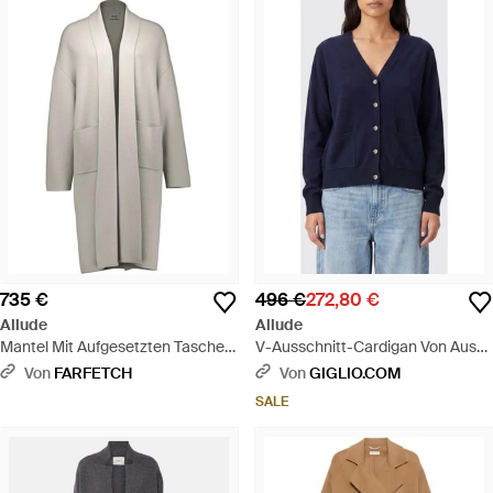
735 €
496 €
272,80 €
Allude
Allude
Mantel Mit Aufgesetzten Taschen
V-Ausschnitt-Cardigan Von Aus
- Grau
100 Kaschmir Mit Aufgesetzten
Von
FARFETCH
Von
GIGLIO.COM
Taschen - Blau
SALE