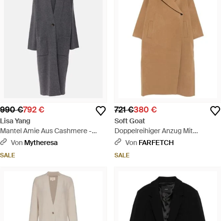
990 €
792 €
721 €
380 €
Lisa Yang
Soft Goat
Mantel Amie Aus Cashmere -
Doppelreihiger Anzug Mit
Grau
Aufgesetzten Taschen - Natur
Von
Mytheresa
Von
FARFETCH
SALE
SALE