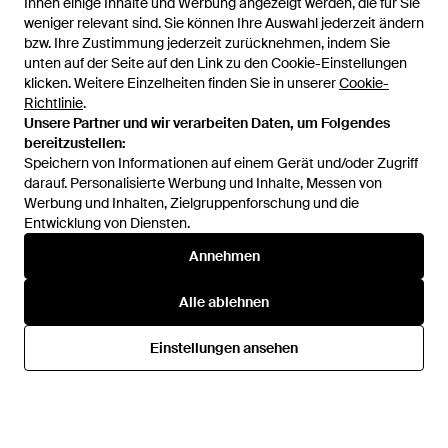
Ihnen einige Inhalte und Werbung angezeigt werden, die für Sie
weniger relevant sind. Sie können Ihre Auswahl jederzeit ändern
bzw. Ihre Zustimmung jederzeit zurücknehmen, indem Sie
unten auf der Seite auf den Link zu den Cookie-Einstellungen
1
/
1
klicken. Weitere Einzelheiten finden Sie in unserer
Cookie-
Richtlinie
.
Unsere Partner und wir verarbeiten Daten, um Folgendes
Zuvor verkauft bei:
FARFETCH
bereitzustellen:
Speichern von Informationen auf einem Gerät und/oder Zugriff
darauf. Personalisierte Werbung und Inhalte, Messen von
Werbung und Inhalten, Zielgruppenforschung und die
Entwicklung von Diensten.
Annehmen
Alle ablehnen
Hilfe und Informationen
Einstellungen ansehen