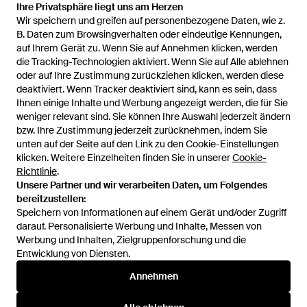
Ihre Privatsphäre liegt uns am Herzen
Ihre Privatsphäre liegt uns am Herzen
Wir speichern und greifen auf personenbezogene Daten, wie z.
Wir speichern und greifen auf personenbezogene Daten, wie z.
72 €
B. Daten zum Browsingverhalten oder eindeutige Kennungen,
B. Daten zum Browsingverhalten oder eindeutige Kennungen,
auf Ihrem Gerät zu. Wenn Sie auf Annehmen klicken, werden
auf Ihrem Gerät zu. Wenn Sie auf Annehmen klicken, werden
Kaos
die Tracking-Technologien aktiviert. Wenn Sie auf Alle ablehnen
die Tracking-Technologien aktiviert. Wenn Sie auf Alle ablehnen
Mini-Kleid - Blau
oder auf Ihre Zustimmung zurückziehen klicken, werden diese
oder auf Ihre Zustimmung zurückziehen klicken, werden diese
Von
YOOX
deaktiviert. Wenn Tracker deaktiviert sind, kann es sein, dass
deaktiviert. Wenn Tracker deaktiviert sind, kann es sein, dass
AUSVERKAUFT
Ihnen einige Inhalte und Werbung angezeigt werden, die für Sie
Ihnen einige Inhalte und Werbung angezeigt werden, die für Sie
weniger relevant sind. Sie können Ihre Auswahl jederzeit ändern
weniger relevant sind. Sie können Ihre Auswahl jederzeit ändern
bzw. Ihre Zustimmung jederzeit zurücknehmen, indem Sie
bzw. Ihre Zustimmung jederzeit zurücknehmen, indem Sie
unten auf der Seite auf den Link zu den Cookie-Einstellungen
unten auf der Seite auf den Link zu den Cookie-Einstellungen
klicken. Weitere Einzelheiten finden Sie in unserer
klicken. Weitere Einzelheiten finden Sie in unserer
Cookie-
Cookie-
Richtlinie
Richtlinie
.
.
Unsere Partner und wir verarbeiten Daten, um Folgendes
Unsere Partner und wir verarbeiten Daten, um Folgendes
bereitzustellen:
bereitzustellen:
Speichern von Informationen auf einem Gerät und/oder Zugriff
Speichern von Informationen auf einem Gerät und/oder Zugriff
darauf. Personalisierte Werbung und Inhalte, Messen von
darauf. Personalisierte Werbung und Inhalte, Messen von
Werbung und Inhalten, Zielgruppenforschung und die
Werbung und Inhalten, Zielgruppenforschung und die
Entwicklung von Diensten.
Entwicklung von Diensten.
International
Annehmen
Annehmen