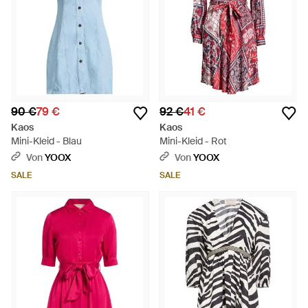
90 €
79 €
92 €
41 €
Kaos
Kaos
Mini-Kleid - Blau
Mini-Kleid - Rot
Von
YOOX
Von
YOOX
SALE
SALE