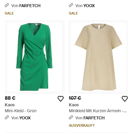
Mehrfarbig
Von
FARFETCH
Von
YOOX
SALE
SALE
88 €
107 €
Kaos
Kaos
Mini-Kleid - Grün
Minikleid Mit Kurzen Ärmeln -
Natur
Von
YOOX
Von
FARFETCH
AUSVERKAUFT