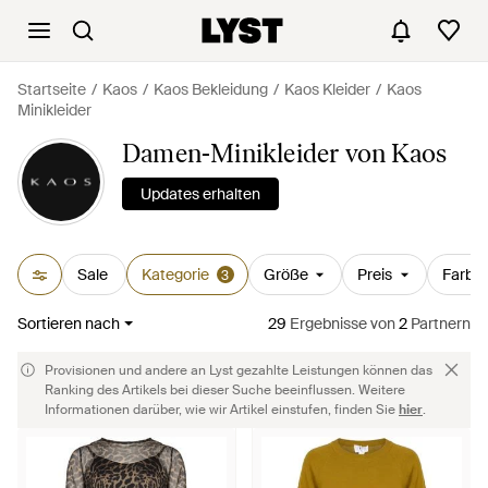
Startseite
Kaos
Kaos Bekleidung
Kaos Kleider
Kaos
Minikleider
Damen-Minikleider von Kaos
Updates erhalten
Sale
Kategorie
Größe
Preis
Farbe
3
Sortieren nach
29
Ergebnisse
von
2
Partnern
Provisionen und andere an Lyst gezahlte Leistungen können das
Ranking des Artikels bei dieser Suche beeinflussen. Weitere
Informationen darüber, wie wir Artikel einstufen, finden Sie
hier
.