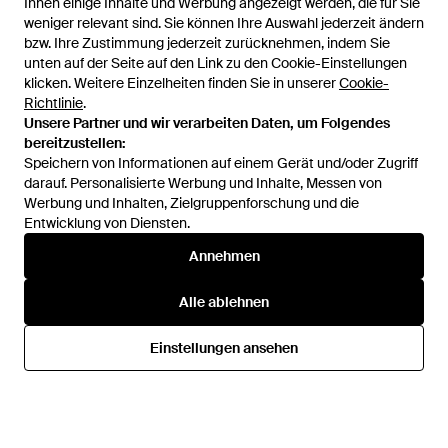
Ihnen einige Inhalte und Werbung angezeigt werden, die für Sie
weniger relevant sind. Sie können Ihre Auswahl jederzeit ändern
bzw. Ihre Zustimmung jederzeit zurücknehmen, indem Sie
unten auf der Seite auf den Link zu den Cookie-Einstellungen
1
/
3
klicken. Weitere Einzelheiten finden Sie in unserer
Cookie-
Richtlinie
.
Unsere Partner und wir verarbeiten Daten, um Folgendes
Zuvor verkauft bei:
FARFETCH
bereitzustellen:
Speichern von Informationen auf einem Gerät und/oder Zugriff
darauf. Personalisierte Werbung und Inhalte, Messen von
Werbung und Inhalten, Zielgruppenforschung und die
Entwicklung von Diensten.
Annehmen
Alle ablehnen
Hilfe und Informationen
Einstellungen ansehen