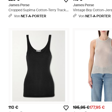
James Perse
James Perse
Cropped Supima Cotton-Terry Track
Vintage Boy Cotton-Jerse
Pants - Weiß
Schwarz
Von
NET-A-PORTER
Von
NET-A-PORTER
110 €
195,95 €
177,95 €