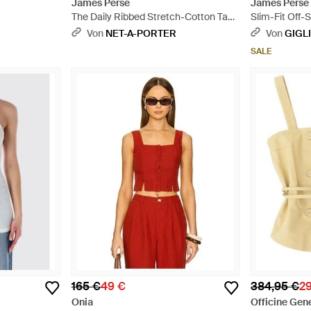
James Perse
James Perse
The Daily Ribbed Stretch-Cotton Tank
Slim-Fit Off-
- Weiß
Baumwolle Un
Von
NET-A-PORTER
Von
GIGL
SALE
165 €
49 €
384,95 €
2
Onia
Officine Gen