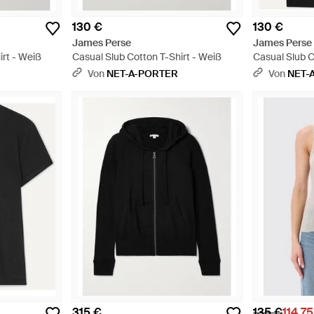
130 €
130 €
James Perse
James Perse
irt - Weiß
Casual Slub Cotton T-Shirt - Weiß
Casual Slub C
Schwarz
Von
NET-A-PORTER
Von
NET-
315 €
135 €
114,7