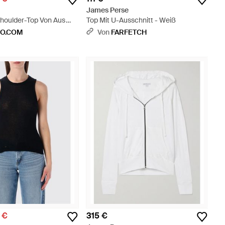
James Perse
Shoulder-Top Von Aus
Top Mit U-Ausschnitt - Weiß
d Kaschmir - Blau
IO.COM
Von
FARFETCH
5 €
315 €