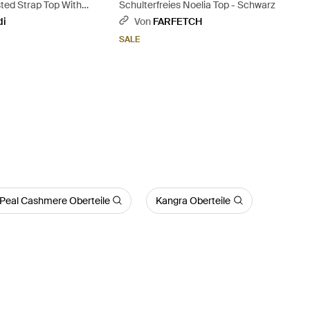
ted Strap Top With
Schulterfreies Noelia Top - Schwarz
 Hem - Gelb
di
Von
FARFETCH
SALE
Peal Cashmere Oberteile
Kangra Oberteile