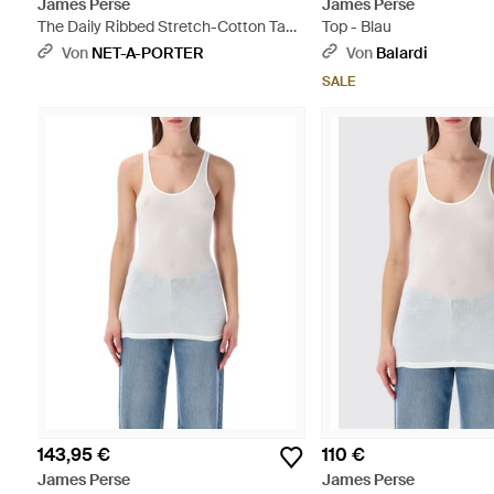
James Perse
James Perse
The Daily Ribbed Stretch-Cotton Tank
Top - Blau
- Schwarz
Von
NET-A-PORTER
Von
Balardi
SALE
143,95 €
110 €
James Perse
James Perse