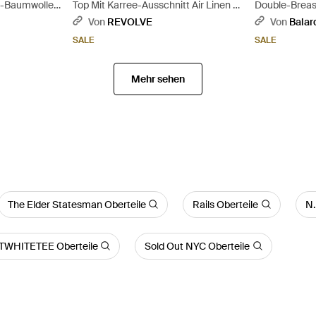
ch-Baumwolle
Top Mit Karree-Ausschnitt Air Linen -
Double-Breas
 Weiß
Rot
Asymmetrical
Von
REVOLVE
Von
Balar
SALE
SALE
Mehr sehen
The Elder Statesman Oberteile
Rails Oberteile
N.
WHITETEE Oberteile
Sold Out NYC Oberteile