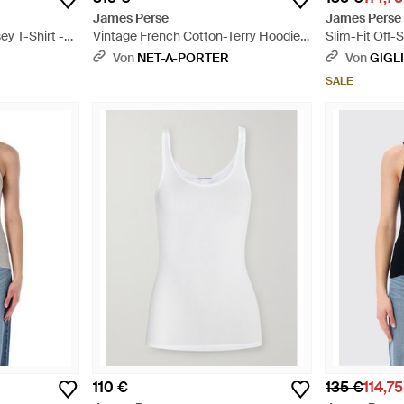
James Perse
James Perse
y T-Shirt -
Vintage French Cotton-Terry Hoodie -
Slim-Fit Off-
Schwarz
Baumwolle Un
Von
NET-A-PORTER
Von
GIGL
SALE
110 €
135 €
114,7