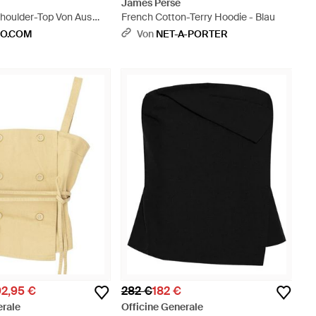
James Perse
Shoulder-Top Von Aus
French Cotton-Terry Hoodie - Blau
d Kaschmir - Schwarz
IO.COM
Von
NET-A-PORTER
92,95 €
282 €
182 €
erale
Officine Generale