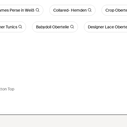
ames Perse in Weiß
Collared- Hemden
Crop Oberte
er Tunics
Babydoll Oberteile
Designer Lace Oberte
tton Top