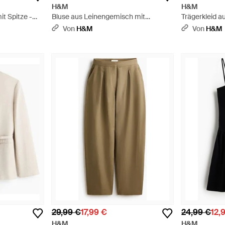
H&M
H&M
it Spitze -
Bluse aus Leinengemisch mit
Trägerkleid a
Puffärmeln - Rot
Von
H&M
Von
H&M
29,99 €
17,99 €
24,99 €
12,
H&M
H&M