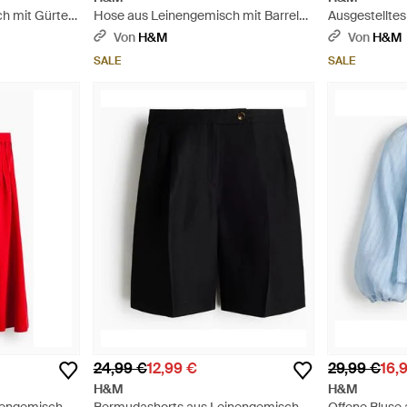
h mit Gürtel
Hose aus Leinengemisch mit Barrel
Ausgestelltes
Leg - Grün
Baumwolle - 
Von
H&M
Von
H&M
SALE
SALE
24,99 €
12,99 €
29,99 €
16,
H&M
H&M
inengemisch -
Bermudashorts aus Leinengemisch -
Offene Bluse