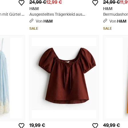
24,99 €
12,99 €
24,99 €
11,
H&M
H&M
mit Gürtel -
Ausgestelltes Trägerkleid aus
Bermudashort
Baumwolle - Weiß
Weiß
Von
H&M
Von
H&M
SALE
SALE
19,99 €
49,99 €