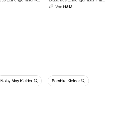
Puffärmeln - Weiß
Von
H&M
Noisy May Kleider
Bershka Kleider