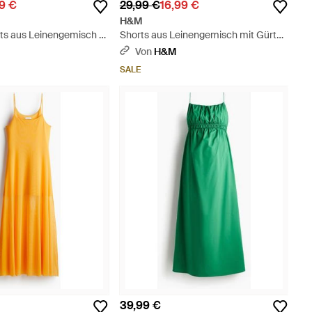
99 €
29,99 €
16,99 €
H&M
s aus Leinengemisch -
Shorts aus Leinengemisch mit Gürtel
- Blau
Von
H&M
SALE
39,99 €