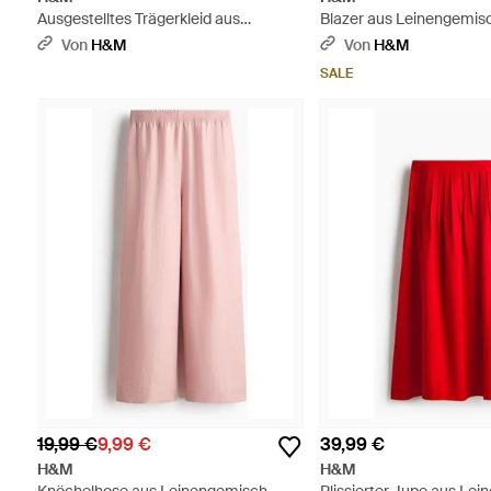
Ausgestelltes Trägerkleid aus
Blazer aus Leinengemisc
Baumwolle - Blau
- Natur
Von
H&M
Von
H&M
SALE
19,99 €
9,99 €
39,99 €
H&M
H&M
Knöchelhose aus Leinengemisch -
Plissierter Jupe aus Le