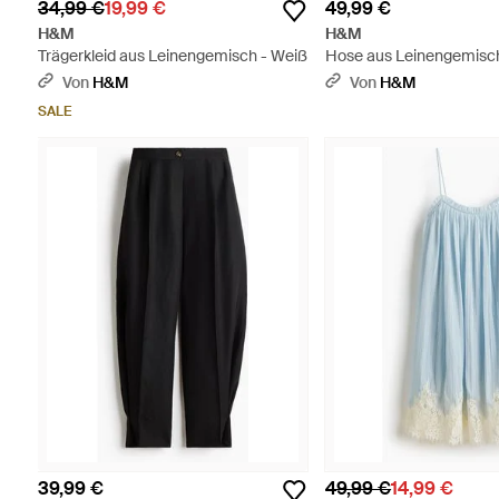
34,99 €
19,99 €
49,99 €
H&M
H&M
Trägerkleid aus Leinengemisch - Weiß
Hose aus Leinengemisch 
Braun
Von
H&M
Von
H&M
SALE
39,99 €
49,99 €
14,99 €