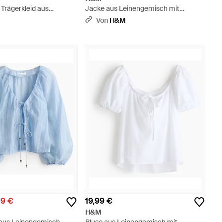
 Trägerkleid aus
Jacke aus Leinengemisch mit
Schwarz
Broderie Anglaise - Natur
Von
H&M
99 €
19,99 €
H&M
 aus Leinengemisch -
Bluse aus Leinengemisch mit