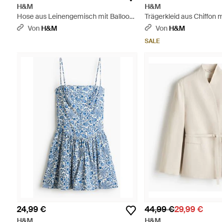
H&M
H&M
Hose aus Leinengemisch mit Balloon
Trägerkleid aus Chiffon m
Leg - Schwarz
Blau
Von
H&M
Von
H&M
SALE
24,99 €
44,99 €
29,99 €
H&M
H&M