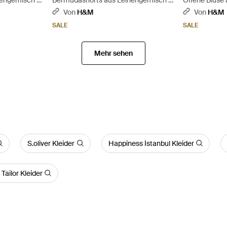
Schwarz
Blau
Von
H&M
Von
H&M
SALE
SALE
Mehr sehen
S.oliver Kleider
Happiness İstanbul Kleider
Tailor Kleider