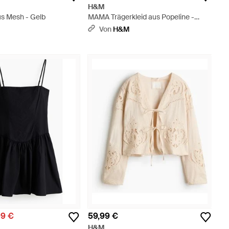
H&M
us Mesh - Gelb
MAMA Trägerkleid aus Popeline -
Grün
Von
H&M
99 €
59,99 €
H&M