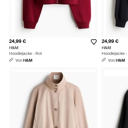
24,99 €
24,99 €
H&M
H&M
Hoodiejacke - Rot
Hoodiejacke -
Von
H&M
Von
H&M