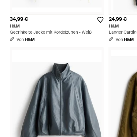
34,99 €
24,99 €
H&M
H&M
Gecrinkelte Jacke mit Kordelzügen - Weiß
Langer Cardig
Von
H&M
Von
H&M