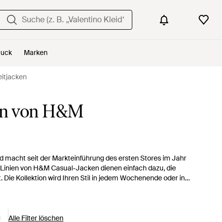
uck
Marken
itjacken
en von H&M
d macht seit der Markteinführung des ersten Stores im Jahr
e Linien von H&M Casual-Jacken dienen einfach dazu, die
t. Die Kollektion wird Ihren Stil in jedem Wochenende oder in
e Auswahl an Statements für jede Jahreszeit. Ob Sie mit einem
asual Jackets werden all Ihre Streetwise Looks neu
Alle Filter löschen