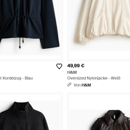
49,99 €
H&M
t Kordelzug - Blau
Oversized Nylonjacke - Weiß
Von
H&M