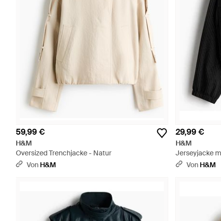
59,99 €
29,99 €
H&M
H&M
Oversized Trenchjacke - Natur
Jerseyjacke m
Von
H&M
Von
H&M