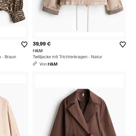
39,99 €
H&M
 - Braun
Twilljacke mit Trichterkragen - Natur
Von
H&M