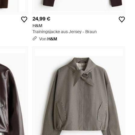
24,99 €
H&M
Trainingsjacke aus Jersey - Braun
Von
H&M