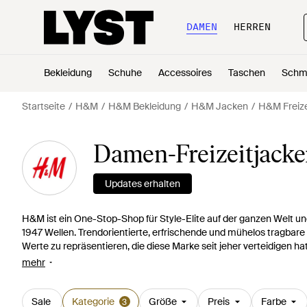
DAMEN
HERREN
Bekleidung
Schuhe
Accessoires
Taschen
Schm
Startseite
H&M
H&M Bekleidung
H&M Jacken
H&M Freize
Damen-Freizeitjack
Updates erhalten
H&M ist ein One-Stop-Shop für Style-Elite auf der ganzen Welt un
1947 Wellen. Trendorientierte, erfrischende und mühelos tragbar
Werte zu repräsentieren, die diese Marke seit jeher verteidigen ha
jeder gesellschaftlichen Szene unterbringen und bietet eine groß
mehr
gepolsterten Bomber oder mit einem Wollbiker kühn gehen, H&M C
definieren.
Sale
Kategorie
Größe
Preis
Farbe
3