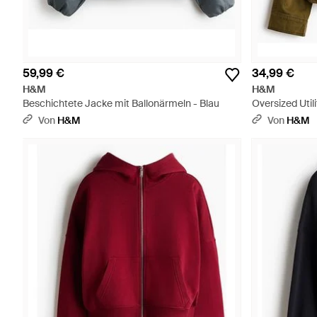
59,99 €
34,99 €
H&M
H&M
Beschichtete Jacke mit Ballonärmeln - Blau
Oversized Util
Von
H&M
Von
H&M