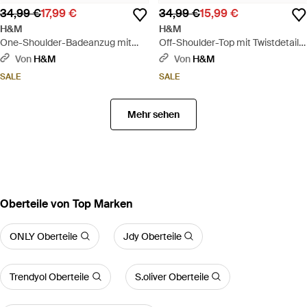
34,99 €
17,99 €
34,99 €
15,99 €
H&M
H&M
One-Shoulder-Badeanzug mit
Off-Shoulder-Top mit Twistdetail -
High Leg - Pink
Braun
Von
H&M
Von
H&M
SALE
SALE
Mehr sehen
Oberteile von Top Marken
ONLY Oberteile
Jdy Oberteile
Trendyol Oberteile
S.oliver Oberteile