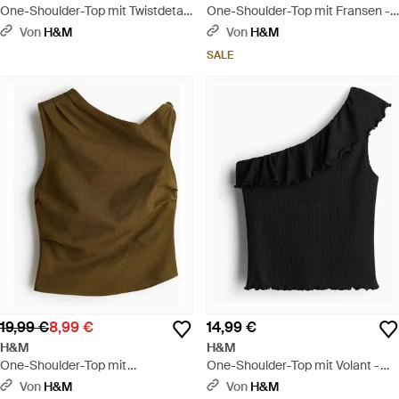
One-Shoulder-Top mit Twistdetail
One-Shoulder-Top mit Fransen -
- Rot
Braun
Von
H&M
Von
H&M
SALE
19,99 €
8,99 €
14,99 €
H&M
H&M
One-Shoulder-Top mit
One-Shoulder-Top mit Volant -
Knotendetail - Grün
Schwarz
Von
H&M
Von
H&M