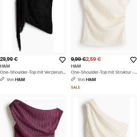
29,99 €
9,99 €
2,59 €
H&M
H&M
One-Shoulder-Top mit Verzierung
One-Shoulder-Top mit Struktur -
- Schwarz
Weiß
Von
H&M
Von
H&M
SALE