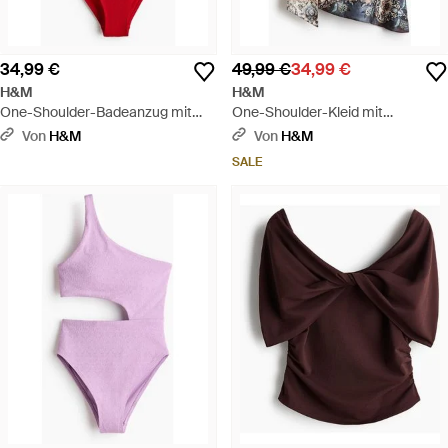
34,99 €
49,99 €
34,99 €
H&M
H&M
One-Shoulder-Badeanzug mit
One-Shoulder-Kleid mit
High Leg - Rot
Schalkragen - Weiß
Von
H&M
Von
H&M
SALE