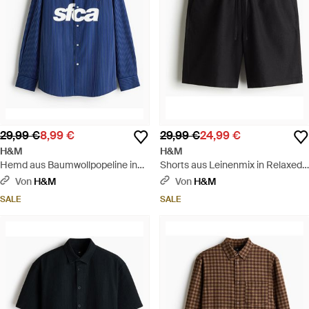
29,99 €
8,99 €
29,99 €
24,99 €
H&M
H&M
Hemd aus Baumwollpopeline in
Shorts aus Leinenmix in Relaxed
Relaxed Fit - Blau
Fit - Schwarz
Von
H&M
Von
H&M
SALE
SALE