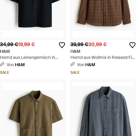
34,99 €
19,99 €
39,99 €
30,99 €
H&M
H&M
Hemd aus Leinengemisch in
Hemd aus Wollmix in Relaxed Fit -
Relaxed Fit - Schwarz
Braun
Von
H&M
Von
H&M
SALE
SALE