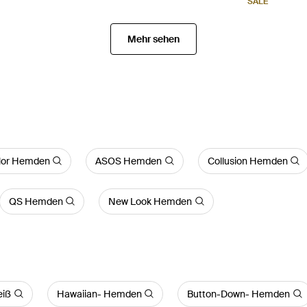
SALE
Mehr sehen
lor Hemden
ASOS Hemden
Collusion Hemden
QS Hemden
New Look Hemden
eiß
Hawaiian- Hemden
Button-Down- Hemden