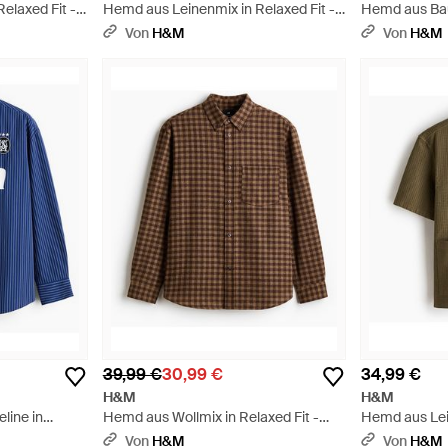
elaxed Fit -
Hemd aus Leinenmix in Relaxed Fit -
Hemd aus Bau
Braun
Relaxed Fit - 
Von
H&M
Von
H&M
39,99 €
30,99 €
34,99 €
H&M
H&M
line in
Hemd aus Wollmix in Relaxed Fit -
Hemd aus Lei
Braun
Fit - Grün
Von
H&M
Von
H&M