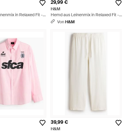
29,99 €
H&M
enmix in Relaxed Fit -
Hemd aus Leinenmix in Relaxed Fit -
Braun
Von
H&M
39,99 €
H&M