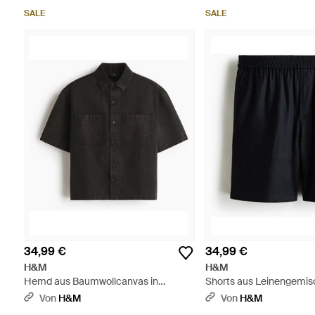
SALE
SALE
34,99 €
34,99 €
H&M
H&M
Hemd aus Baumwollcanvas in
Shorts aus Leinengemis
Relaxed Fit - Schwarz
Fit - Schwarz
Von
H&M
Von
H&M