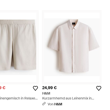
9 €
24,99 €
H&M
einengemisch in Relaxed
Kurzarmhemd aus Leinenmix in
Relaxed Fit - Weiß
Von
H&M