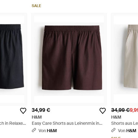
SALE
34,99 €
34,99 €
9,9
H&M
H&M
ch in Relaxed
Easy Care Shorts aus Leinenmix in
Shorts aus L
Relaxed Fit - Braun
Fit - Weiß
Von
H&M
Von
H&M