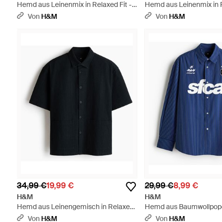
Hemd aus Leinenmix in Relaxed Fit -
Hemd aus Leinenmix in R
Weiß
Pink
Von
H&M
Von
H&M
34,99 €
19,99 €
29,99 €
8,99 €
H&M
H&M
Hemd aus Leinengemisch in Relaxed
Hemd aus Baumwollpope
Fit - Schwarz
Relaxed Fit - Blau
Von
H&M
Von
H&M