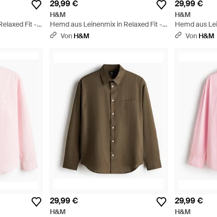
29,99 €
29,99 €
H&M
H&M
elaxed Fit -
Hemd aus Leinenmix in Relaxed Fit -
Hemd aus Lein
Blau
Pink
Von
H&M
Von
H&M
29,99 €
29,99 €
H&M
H&M