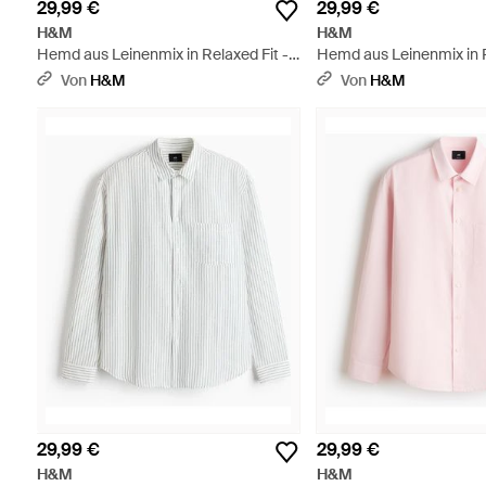
29,99 €
29,99 €
H&M
H&M
Hemd aus Leinenmix in Relaxed Fit -
Hemd aus Leinenmix in R
Blau
Weiß
Von
H&M
Von
H&M
29,99 €
29,99 €
H&M
H&M