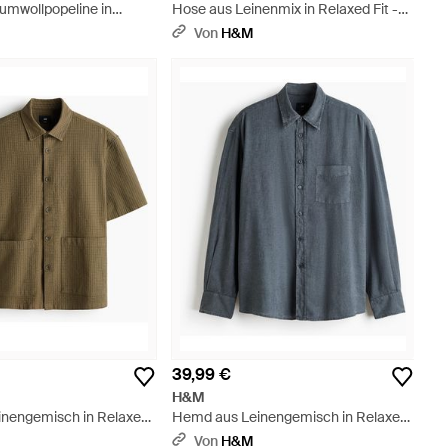
mwollpopeline in
Hose aus Leinenmix in Relaxed Fit -
Pink
Weiß
Von
H&M
39,99 €
H&M
nengemisch in Relaxed
Hemd aus Leinengemisch in Relaxed
Fit - Blau
Von
H&M