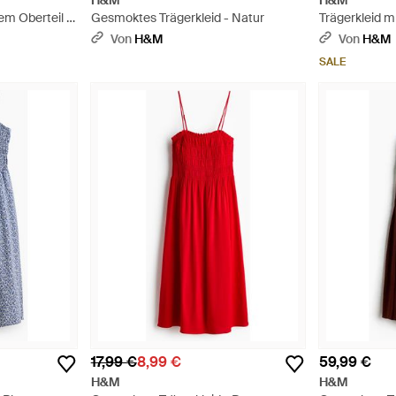
H&M
H&M
em Oberteil -
Gesmoktes Trägerkleid - Natur
Trägerkleid m
Natur
Von
H&M
Von
H&M
SALE
17,99 €
8,99 €
59,99 €
H&M
H&M