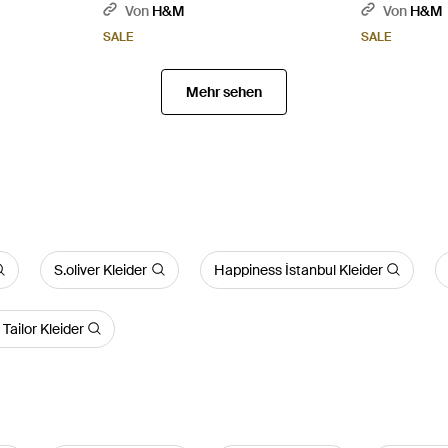
Baumwolle - 
Von
H&M
Von
H&M
SALE
SALE
Mehr sehen
S.oliver Kleider
Happiness İstanbul Kleider
Tailor Kleider