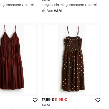
H&M
it gesmoktem Oberteil -
Trägerkleid mit gesmoktem Oberteil -
Schwarz
Von
H&M
17,99 €
11,99 €
H&M