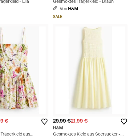
gerkleid - Lila
Gesmoktes Trägerkleid - Braun
Von
H&M
SALE
99 €
29,99 €
21,99 €
H&M
 Trägerkleid aus
Gesmoktes Kleid aus Seersucker -