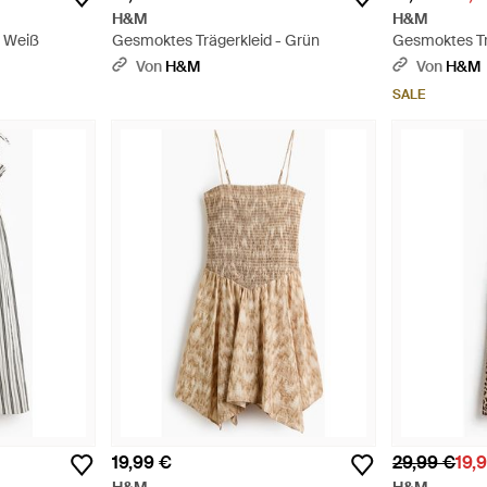
H&M
H&M
- Weiß
Gesmoktes Trägerkleid - Grün
Gesmoktes Tr
Von
H&M
Von
H&M
SALE
19,99 €
29,99 €
19,