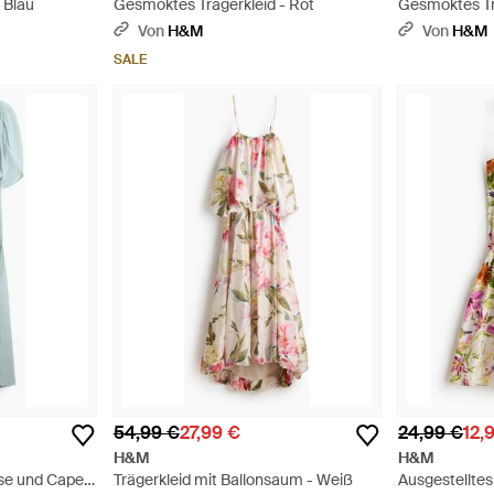
 Blau
Gesmoktes Trägerkleid - Rot
Gesmoktes Trä
Von
H&M
Von
H&M
SALE
54,99 €
27,99 €
24,99 €
12,
H&M
H&M
sse und Cape-
Trägerkleid mit Ballonsaum - Weiß
Ausgestelltes