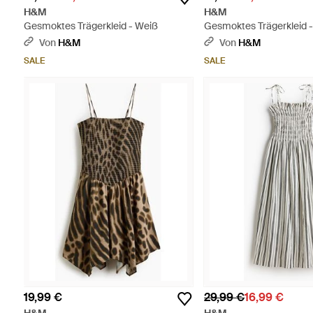
H&M
H&M
Gesmoktes Trägerkleid - Weiß
Gesmoktes Trägerkleid 
Von
H&M
Von
H&M
SALE
SALE
19,99 €
29,99 €
16,99 €