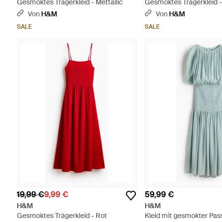
Gesmoktes Trägerkleid - Mettallic
Gesmoktes Trägerkleid -
Von
H&M
Von
H&M
SALE
SALE
19,99 €
9,99 €
59,99 €
H&M
H&M
Gesmoktes Trägerkleid - Rot
Kleid mit gesmokter Pa