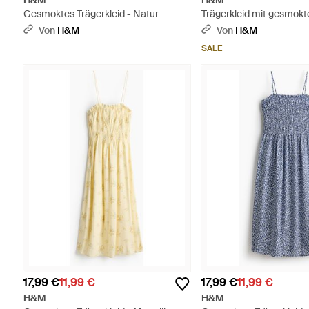
H&M
H&M
Gesmoktes Trägerkleid - Natur
Trägerkleid mit gesmokt
Weiß
Von
H&M
Von
H&M
SALE
17,99 €
11,99 €
17,99 €
11,99 €
H&M
H&M