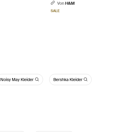
Weiß
Gelb
Von
H&M
SALE
Noisy May Kleider
Bershka Kleider