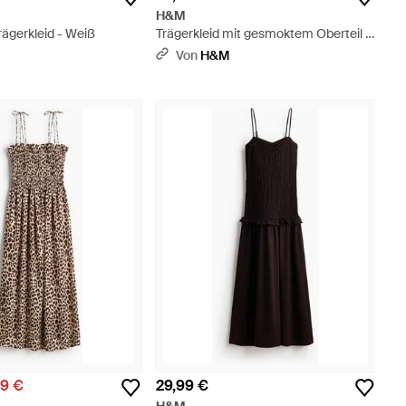
H&M
ägerkleid - Weiß
Trägerkleid mit gesmoktem Oberteil -
Rot
Von
H&M
99 €
29,99 €