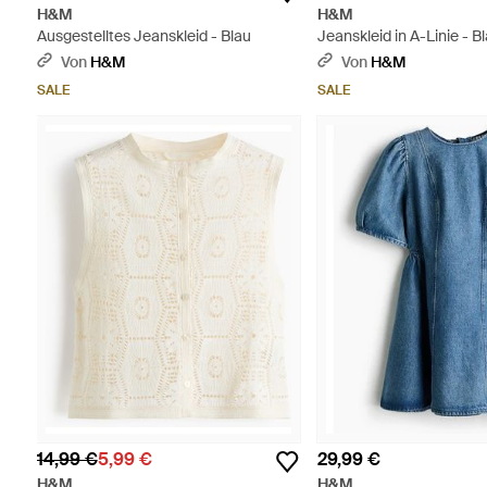
H&M
H&M
Ausgestelltes Jeanskleid - Blau
Jeanskleid in A-Linie - B
Von
H&M
Von
H&M
SALE
SALE
14,99 €
5,99 €
29,99 €
H&M
H&M