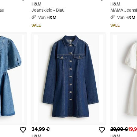
H&M
H&M
lau
Jeanskleid - Blau
MAMA Jeanskl
Blau
Von
H&M
Von
H&M
SALE
SALE
34,99 €
29,99 €
19,
H&M
H&M