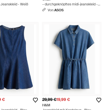
 Jeanskleid - Weiß
– durchgeknöpftes midi-jeanskleid -
Blau
Von
ASOS
9 €
29,99 €
19,99 €
H&M
 Jeanskleid - Blau
Jeanskleid mit Kordelzug - Blau