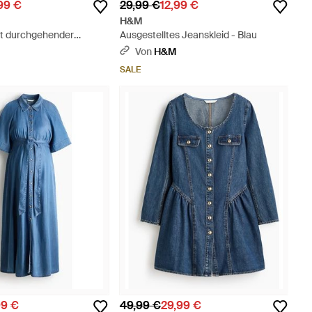
99 €
29,99 €
12,99 €
H&M
it durchgehender
Ausgestelltes Jeanskleid - Blau
Blau
Von
H&M
SALE
99 €
49,99 €
29,99 €