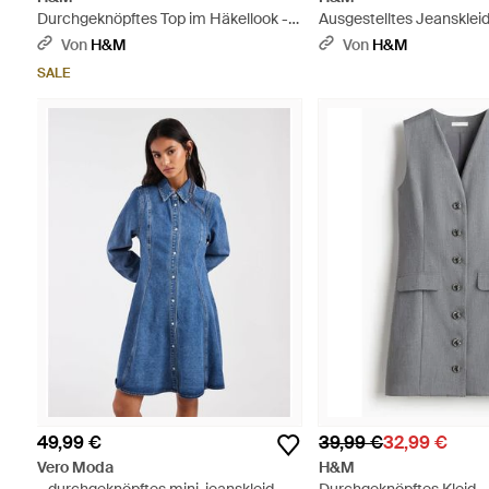
Durchgeknöpftes Top im Häkellook -
Ausgestelltes Jeanskleid
Weiß
Von
H&M
Von
H&M
SALE
49,99 €
39,99 €
32,99 €
Vero Moda
H&M
– durchgeknöpftes mini-jeanskleid -
Durchgeknöpftes Kleid -