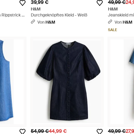
39,99 €
49,99 €
24,
H&M
H&M
 Rippstrick -
Durchgeknöpftes Kleid - Weiß
Jeanskleid m
Knopfleiste - 
Von
H&M
Von
H&M
SALE
54,99 €
44,99 €
49,99 €
27,