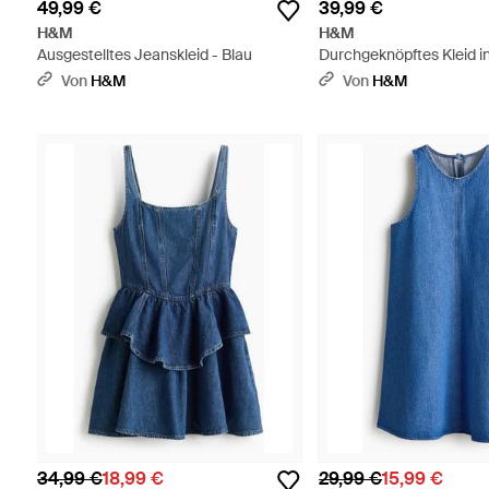
49,99 €
39,99 €
H&M
H&M
Ausgestelltes Jeanskleid - Blau
Durchgeknöpftes Kleid in
Weiß
Von
H&M
Von
H&M
34,99 €
18,99 €
29,99 €
15,99 €