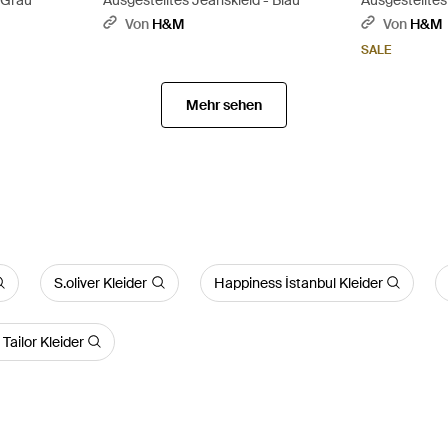
Von
H&M
Von
H&M
SALE
Mehr sehen
S.oliver Kleider
Happiness İstanbul Kleider
Tailor Kleider