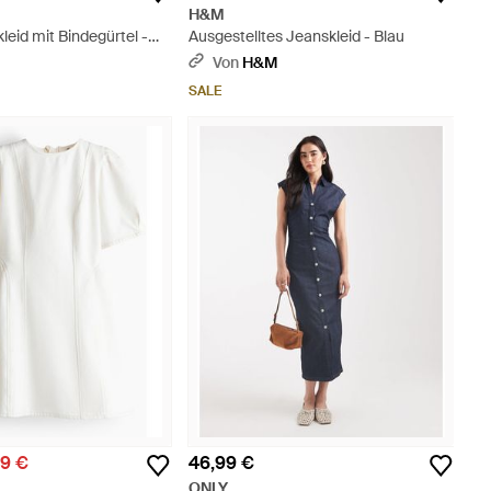
H&M
eid mit Bindegürtel -
Ausgestelltes Jeanskleid - Blau
Von
H&M
SALE
99 €
46,99 €
ONLY