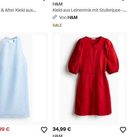
H&M
& After Kleid aus
Kleid aus Leinenmix mit Stufenjupe -
Schwarz
Schwarz
Von
H&M
SALE
99 €
34,99 €
H&M