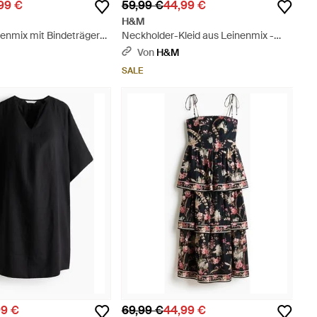
99 €
59,99 €
44,99 €
H&M
nenmix mit Bindeträgern
Neckholder-Kleid aus Leinenmix -
Grün
Von
H&M
SALE
99 €
69,99 €
44,99 €