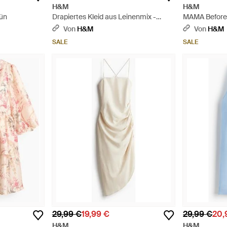
H&M
H&M
rün
Drapiertes Kleid aus Leinenmix -
MAMA Before 
Schwarz
Leinenmix - 
Von
H&M
Von
H&M
SALE
SALE
29,99 €
19,99 €
29,99 €
20,
H&M
H&M