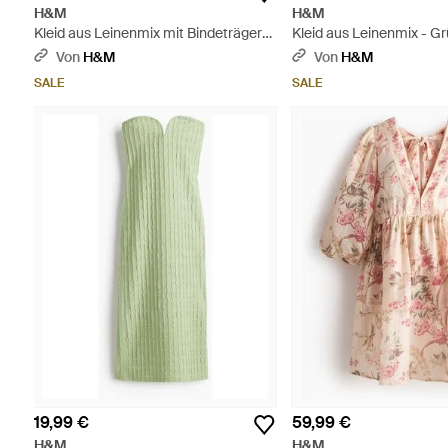
H&M
H&M
Kleid aus Leinenmix mit Bindeträgern
Kleid aus Leinenmix - G
- Pink
Von
H&M
Von
H&M
SALE
SALE
19,99 €
59,99 €
H&M
H&M