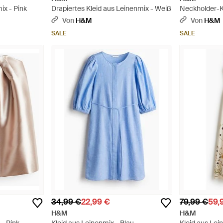
x - Pink
Drapiertes Kleid aus Leinenmix - Weiß
Neckholder-K
Blau
Von
H&M
Von
H&M
SALE
SALE
34,99 €
22,99 €
79,99 €
59,
H&M
H&M
 - Pink
Kleid aus Leinenmix - Blau
Kleid aus Lei