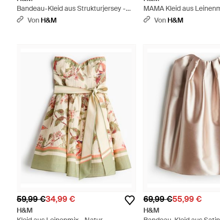
Bandeau-Kleid aus Strukturjersey -
MAMA Kleid aus Leinenmi
Grün
Von
H&M
Von
H&M
59,99 €
34,99 €
69,99 €
55,99 €
H&M
H&M
Kleid aus Leinenmix - Natur
Bandeau-Kleid aus Satin