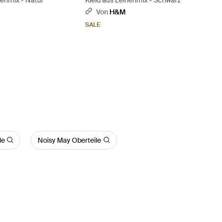
Von
H&M
SALE
le
Noisy May Oberteile