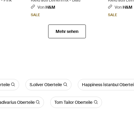
Von
H&M
Von
H&M
SALE
SALE
Mehr sehen
rteile
S.oliver Oberteile
Happiness İstanbul Obertei
adivarius Oberteile
Tom Tailor Oberteile