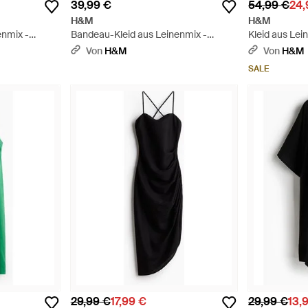
39,99 €
54,99 €
24,
H&M
H&M
enmix -
Bandeau-Kleid aus Leinenmix -
Kleid aus Lei
Schwarz
- Weiß
Von
H&M
Von
H&M
SALE
29,99 €
17,99 €
29,99 €
13,