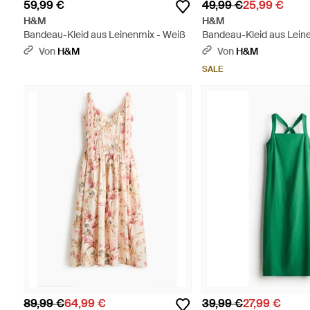
59,99 €
49,99 €
25,99 €
H&M
H&M
Bandeau-Kleid aus Leinenmix - Weiß
Bandeau-Kleid aus Lein
Schwarz
Von
H&M
Von
H&M
SALE
89,99 €
64,99 €
39,99 €
27,99 €