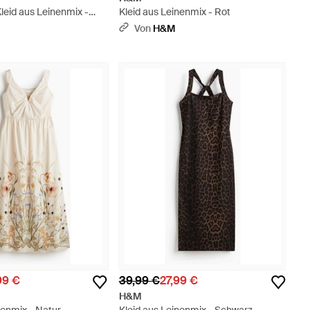
leid aus Leinenmix -
Kleid aus Leinenmix - Rot
Von
H&M
99 €
39,99 €
27,99 €
H&M
nenmix - Natur
Kleid aus Leinenmix - Schwarz