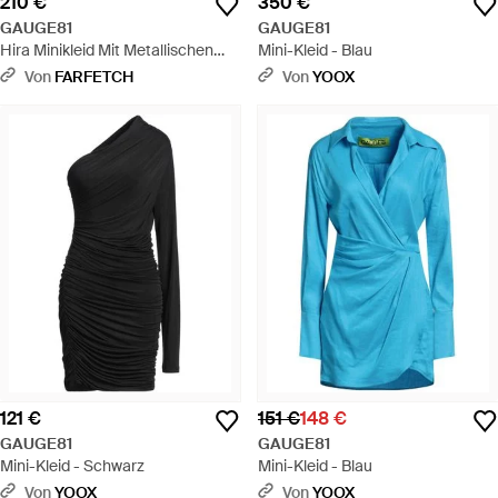
210 €
350 €
GAUGE81
GAUGE81
Hira Minikleid Mit Metallischen
Mini-Kleid - Blau
Trägern - Gelb
Von
FARFETCH
Von
YOOX
121 €
151 €
148 €
GAUGE81
GAUGE81
Mini-Kleid - Schwarz
Mini-Kleid - Blau
Von
YOOX
Von
YOOX