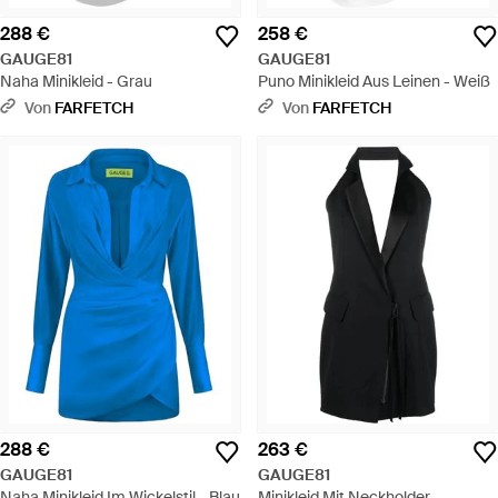
288 €
258 €
GAUGE81
GAUGE81
Naha Minikleid - Grau
Puno Minikleid Aus Leinen - Weiß
Von
FARFETCH
Von
FARFETCH
288 €
263 €
GAUGE81
GAUGE81
Naha Minikleid Im Wickelstil - Blau
Minikleid Mit Neckholder -