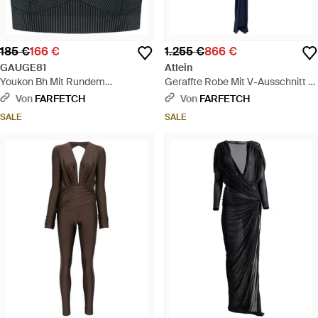
185 €
166 €
1.255 €
866 €
GAUGE81
Atlein
Youkon Bh Mit Rundem
Geraffte Robe Mit V-Ausschnitt -
Ausschnitt - Schwarz
Blau
Von
FARFETCH
Von
FARFETCH
SALE
SALE