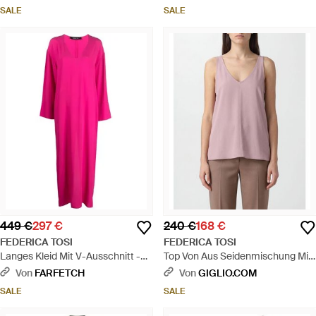
SALE
SALE
449 €
297 €
240 €
168 €
FEDERICA TOSI
FEDERICA TOSI
Langes Kleid Mit V-Ausschnitt -
Top Von Aus Seidenmischung Mit
Pink
V-Ausschnitt Und Off-Shoulder-
Von
FARFETCH
Von
GIGLIO.COM
Design - Pink
SALE
SALE