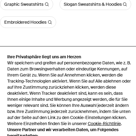
Graphic Sweatshirts
Slogan Sweatshirts & Hoodies
Embroidered Hoodies
Ihre Privatsphäre liegt uns am Herzen
Startseite
Herren Sport-, Training- und Fitnesskleidung
FILIPPO DE
Wir speichern und greifen auf personenbezogene Daten, wie z. B.
LAURENTIIS Sport-, Training- und Fitnesskleidung
Sweatshirt
Daten zum Browsingverhalten oder eindeutige Kennungen, auf
Ihrem Gerät zu. Wenn Sie auf Annehmen klicken, werden die
Tracking-Technologien aktiviert. Wenn Sie auf Alle ablehnen oder
auf Ihre Zustimmung zurückziehen klicken, werden diese
deaktiviert. Wenn Tracker deaktiviert sind, kann es sein, dass
Hilfe und Informationen
Ihnen einige Inhalte und Werbung angezeigt werden, die für Sie
weniger relevant sind. Sie können Ihre Auswahl jederzeit ändern
bzw. Ihre Zustimmung jederzeit zurücknehmen, indem Sie unten
auf der Seite auf den Link zu den Cookie-Einstellungen klicken.
Weitere Einzelheiten finden Sie in unserer
Cookie-Richtlinie
.
Unsere Partner und wir verarbeiten Daten, um Folgendes
bereitzustellen: