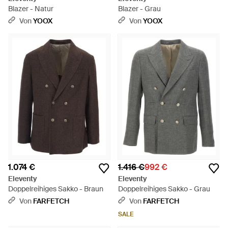
Blazer - Natur
Blazer - Grau
Von
YOOX
Von
YOOX
1.074 €
1.416 €
992 €
Eleventy
Eleventy
Doppelreihiges Sakko - Braun
Doppelreihiges Sakko - Grau
Von
FARFETCH
Von
FARFETCH
SALE