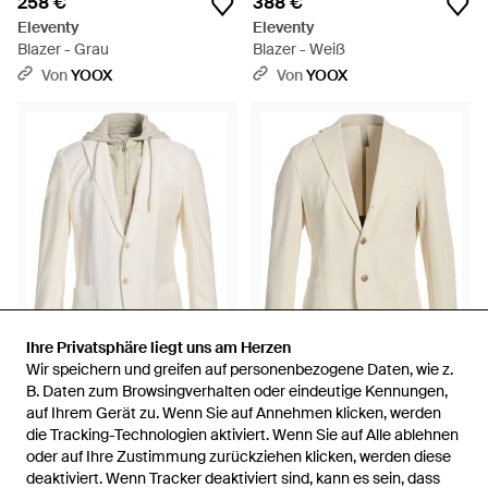
258 €
388 €
Eleventy
Eleventy
Blazer - Grau
Blazer - Weiß
Von
YOOX
Von
YOOX
Ihre Privatsphäre liegt uns am Herzen
Ihre Privatsphäre liegt uns am Herzen
Wir speichern und greifen auf personenbezogene Daten, wie z.
Wir speichern und greifen auf personenbezogene Daten, wie z.
659 €
335 €
B. Daten zum Browsingverhalten oder eindeutige Kennungen,
B. Daten zum Browsingverhalten oder eindeutige Kennungen,
Eleventy
auf Ihrem Gerät zu. Wenn Sie auf Annehmen klicken, werden
auf Ihrem Gerät zu. Wenn Sie auf Annehmen klicken, werden
Eleventy
Blazer - Weiß
die Tracking-Technologien aktiviert. Wenn Sie auf Alle ablehnen
die Tracking-Technologien aktiviert. Wenn Sie auf Alle ablehnen
Blazer - Natur
oder auf Ihre Zustimmung zurückziehen klicken, werden diese
oder auf Ihre Zustimmung zurückziehen klicken, werden diese
Von
YOOX
Von
YOOX
deaktiviert. Wenn Tracker deaktiviert sind, kann es sein, dass
deaktiviert. Wenn Tracker deaktiviert sind, kann es sein, dass