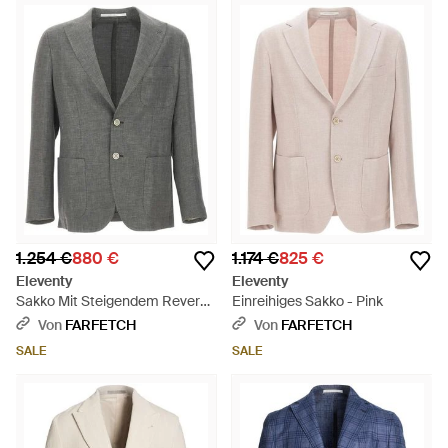
1.254 €
880 €
1.174 €
825 €
Eleventy
Eleventy
Sakko Mit Steigendem Revers -
Einreihiges Sakko - Pink
Grau
Von
FARFETCH
Von
FARFETCH
SALE
SALE