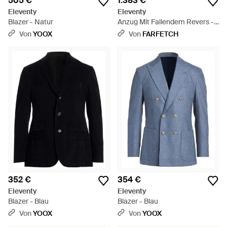
505 €
1.383 €
Eleventy
Eleventy
Blazer - Natur
Anzug Mit Fallendem Revers -
Braun
Von
YOOX
Von
FARFETCH
352 €
354 €
Eleventy
Eleventy
Blazer - Blau
Blazer - Blau
Von
YOOX
Von
YOOX