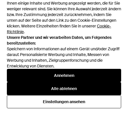
Ihnen einige Inhalte und Werbung angezeigt werden, die für Sie
Ihnen einige Inhalte und Werbung angezeigt werden, die für Sie
weniger relevant sind. Sie können Ihre Auswahl jederzeit ändern
weniger relevant sind. Sie können Ihre Auswahl jederzeit ändern
bzw. Ihre Zustimmung jederzeit zurücknehmen, indem Sie
bzw. Ihre Zustimmung jederzeit zurücknehmen, indem Sie
unten auf der Seite auf den Link zu den Cookie-Einstellungen
unten auf der Seite auf den Link zu den Cookie-Einstellungen
klicken. Weitere Einzelheiten finden Sie in unserer
klicken. Weitere Einzelheiten finden Sie in unserer
Cookie-
Cookie-
Richtlinie
Richtlinie
.
.
Unsere Partner und wir verarbeiten Daten, um Folgendes
Unsere Partner und wir verarbeiten Daten, um Folgendes
bereitzustellen:
bereitzustellen:
Speichern von Informationen auf einem Gerät und/oder Zugriff
Speichern von Informationen auf einem Gerät und/oder Zugriff
darauf. Personalisierte Werbung und Inhalte, Messen von
darauf. Personalisierte Werbung und Inhalte, Messen von
Werbung und Inhalten, Zielgruppenforschung und die
Werbung und Inhalten, Zielgruppenforschung und die
Entwicklung von Diensten.
Entwicklung von Diensten.
577 €
1.125 €
731,24 €
Annehmen
Annehmen
Eleventy
Eleventy
Blazer - Grau
Jacke Herren - Grau
Alle ablehnen
Alle ablehnen
Von
YOOX
Von
GIGLIO.COM
Einstellungen ansehen
Einstellungen ansehen
SALE