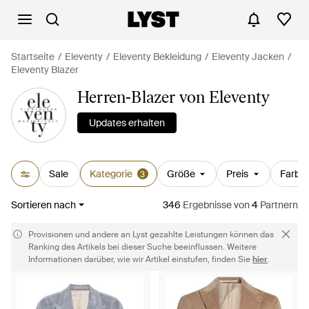
Startseite
Eleventy
Eleventy Bekleidung
Eleventy Jacken
Eleventy Blazer
Herren-Blazer von Eleventy
Updates erhalten
Sale
Kategorie
Größe
Preis
Farbe
3
Sortieren nach
346
Ergebnisse
von
4
Partnern
Provisionen und andere an Lyst gezahlte Leistungen können das
Ranking des Artikels bei dieser Suche beeinflussen. Weitere
Informationen darüber, wie wir Artikel einstufen, finden Sie
hier
.