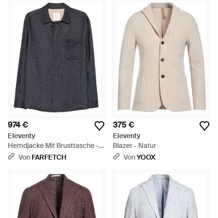
974 €
375 €
Eleventy
Eleventy
Hemdjacke Mit Brusttasche -
Blazer - Natur
Blau
Von
FARFETCH
Von
YOOX