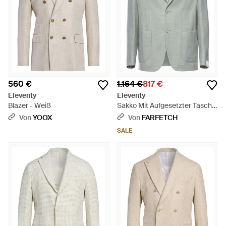
560 €
1.164 €
817 €
Eleventy
Eleventy
Blazer - Weiß
Sakko Mit Aufgesetzter Tasche
- Grau
Von
YOOX
Von
FARFETCH
SALE