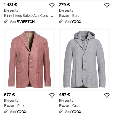
1.481 €
279 €
Eleventy
Eleventy
Einreihiges Sakko Aus Cord -
Blazer - Blau
Braun
Von
FARFETCH
Von
YOOX
577 €
457 €
Eleventy
Eleventy
Blazer - Pink
Blazer - Grau
Von
YOOX
Von
YOOX