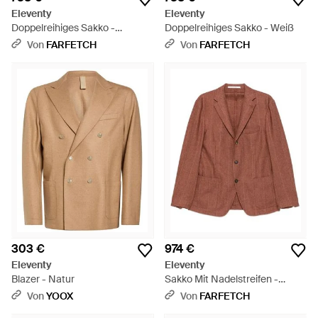
Eleventy
Eleventy
Doppelreihiges Sakko -
Doppelreihiges Sakko - Weiß
Schwarz
Von
FARFETCH
Von
FARFETCH
303 €
974 €
Eleventy
Eleventy
Blazer - Natur
Sakko Mit Nadelstreifen -
Braun
Von
YOOX
Von
FARFETCH