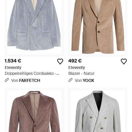
1.534 €
492 €
Eleventy
Eleventy
Doppelreihiges Cordsakko -
Blazer - Natur
Blau
Von
FARFETCH
Von
YOOX