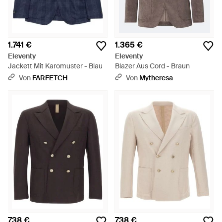
1.741 €
1.365 €
Eleventy
Eleventy
Jackett Mit Karomuster - Blau
Blazer Aus Cord - Braun
Von
FARFETCH
Von
Mytheresa
738 €
738 €