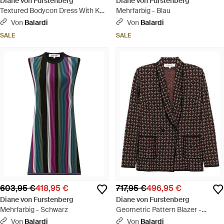
Diane von Furstenberg
Diane von Furstenberg
Textured Bodycon Dress With Knit
Mehrfarbig - Blau
Design And Silhou - Blau
Von
Balardi
Von
Balardi
SALE
SALE
603,95 €
418,95 €
717,95 €
496,95 €
Diane von Furstenberg
Diane von Furstenberg
Mehrfarbig - Schwarz
Geometric Pattern Blazer -
Schwarz
Von
Balardi
Von
Balardi