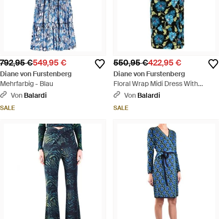
792,95 €
549,95 €
550,95 €
422,95 €
Diane von Furstenberg
Diane von Furstenberg
Mehrfarbig - Blau
Floral Wrap Midi Dress With
Elegant V-N - Blau
Von
Balardi
Von
Balardi
SALE
SALE