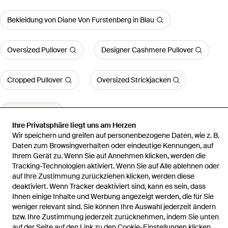
Bekleidung von Diane Von Furstenberg in Blau
Oversized Pullover
Designer Cashmere Pullover
Cropped Pullover
Oversized Strickjacken
Mehr anzeigen
Ihre Privatsphäre liegt uns am Herzen
Wir speichern und greifen auf personenbezogene Daten, wie z. B.
Daten zum Browsingverhalten oder eindeutige Kennungen, auf
Ihrem Gerät zu. Wenn Sie auf Annehmen klicken, werden die
Tracking-Technologien aktiviert. Wenn Sie auf Alle ablehnen oder
Startseite
Damen Strickwaren
Diane von Furstenberg Strickwaren
auf Ihre Zustimmung zurückziehen klicken, werden diese
Mehrfarbig
deaktiviert. Wenn Tracker deaktiviert sind, kann es sein, dass
Ihnen einige Inhalte und Werbung angezeigt werden, die für Sie
weniger relevant sind. Sie können Ihre Auswahl jederzeit ändern
bzw. Ihre Zustimmung jederzeit zurücknehmen, indem Sie unten
auf der Seite auf den Link zu den Cookie-Einstellungen klicken.