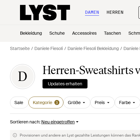
DAMEN
HERREN
Bekleidung
Schuhe
Accessoires
Taschen
Schm
Startseite
Daniele Fiesoli
Daniele Fiesoli Bekleidung
Daniele 
Herren-Sweatshirts v
D
Updates erhalten
Sale
Kategorie
Größe
Preis
Farbe
3
Sortieren nach
:
Neu eingetroffen
Provisionen und andere an Lyst gezahlte Leistungen können das Rankin