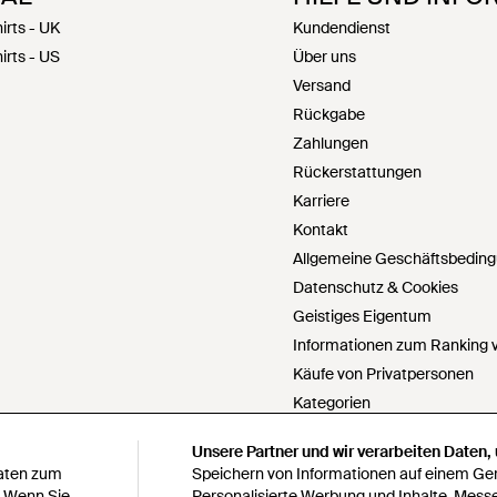
irts - UK
Kundendienst
irts - US
Über uns
Versand
Rückgabe
Zahlungen
Rückerstattungen
Karriere
Kontakt
Allgemeine Geschäftsbedin
Datenschutz & Cookies
Geistiges Eigentum
Informationen zum Ranking v
Käufe von Privatpersonen
Kategorien
PartnerIn werden
Unsere Partner und wir verarbeiten Daten,
Unsere Partner und wir verarbeiten Daten,
Cookie Einstellungen
Daten zum
Daten zum
Speichern von Informationen auf einem Gerä
Speichern von Informationen auf einem Gerä
Meine personenbezogenen Da
. Wenn Sie
. Wenn Sie
Personalisierte Werbung und Inhalte, Mess
Personalisierte Werbung und Inhalte, Mess