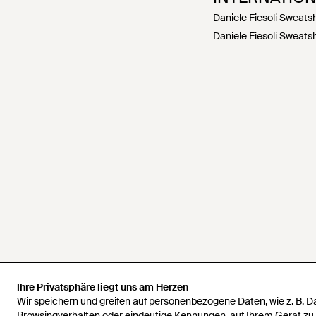
Daniele Fiesoli Sweatsh
Daniele Fiesoli Sweatsh
Ihre Privatsphäre liegt uns am Herzen
Ihre Privatsphäre liegt uns am Herzen
Wir speichern und greifen auf personenbezogene Daten, wie z. B. 
Wir speichern und greifen auf personenbezogene Daten, wie z. B. 
Browsingverhalten oder eindeutige Kennungen, auf Ihrem Gerät zu
Browsingverhalten oder eindeutige Kennungen, auf Ihrem Gerät zu