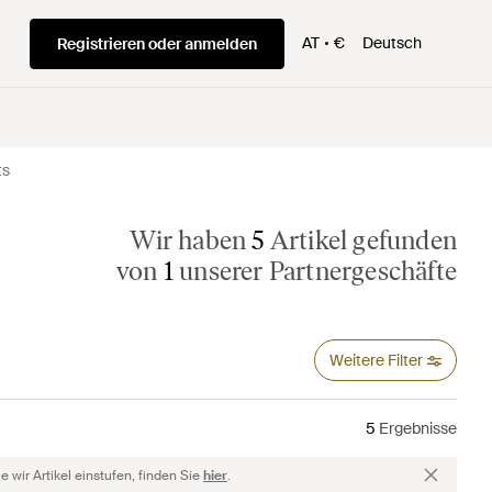
AT
€
Deutsch
Registrieren oder anmelden
ts
Wir haben
5
Artikel gefunden
von
1
unserer Partnergeschäfte
Weitere Filter
5
Ergebnisse
 wir Artikel einstufen, finden Sie
hier
.