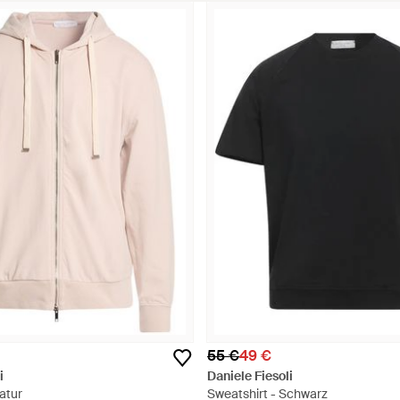
55 €
49 €
i
Daniele Fiesoli
atur
Sweatshirt - Schwarz