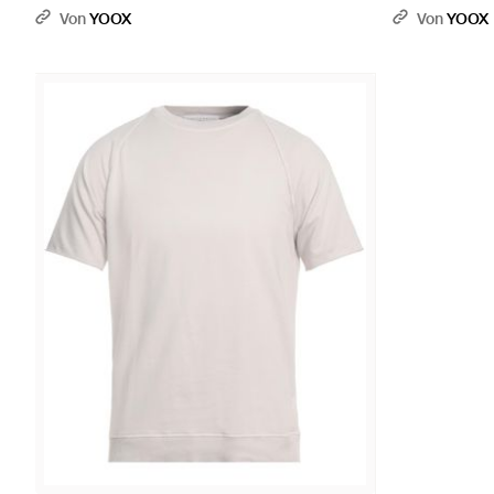
Von
YOOX
Von
YOOX