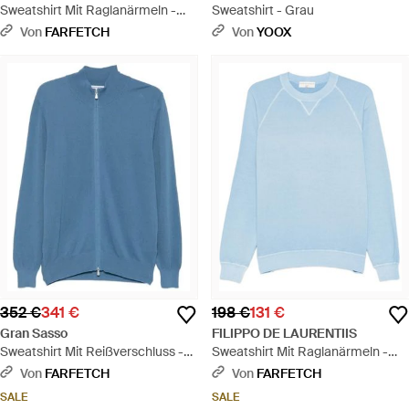
Sweatshirt Mit Raglanärmeln -
Sweatshirt - Grau
Blau
Von
FARFETCH
Von
YOOX
352 €
341 €
198 €
131 €
Gran Sasso
FILIPPO DE LAURENTIIS
Sweatshirt Mit Reißverschluss -
Sweatshirt Mit Raglanärmeln -
Blau
Blau
Von
FARFETCH
Von
FARFETCH
SALE
SALE