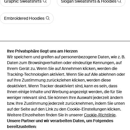
Graphic Sweatshirts
Slogan Sweatshirts & Hoodies
Embroidered Hoodies
Ihre Privatsphäre liegt uns am Herzen
Startseite
Herren Sport-, Training- und Fitnesskleidung
Daniele
Wir speichern und greifen auf personenbezogene Daten, wie z. B.
Fiesoli Sport-, Training- und Fitnesskleidung
Sweatshirt
Daten zum Browsingverhalten oder eindeutige Kennungen, auf
Ihrem Gerät zu. Wenn Sie auf Annehmen klicken, werden die
Tracking-Technologien aktiviert. Wenn Sie auf Alle ablehnen oder
auf Ihre Zustimmung zurückziehen klicken, werden diese
deaktiviert. Wenn Tracker deaktiviert sind, kann es sein, dass
Hilfe und Informationen
Ihnen einige Inhalte und Werbung angezeigt werden, die für Sie
weniger relevant sind. Sie können Ihre Auswahl jederzeit ändern
bzw. Ihre Zustimmung jederzeit zurücknehmen, indem Sie unten
auf der Seite auf den Link zu den Cookie-Einstellungen klicken.
Weitere Einzelheiten finden Sie in unserer
Cookie-Richtlinie
.
Unsere Partner und wir verarbeiten Daten, um Folgendes
bereitzustellen: