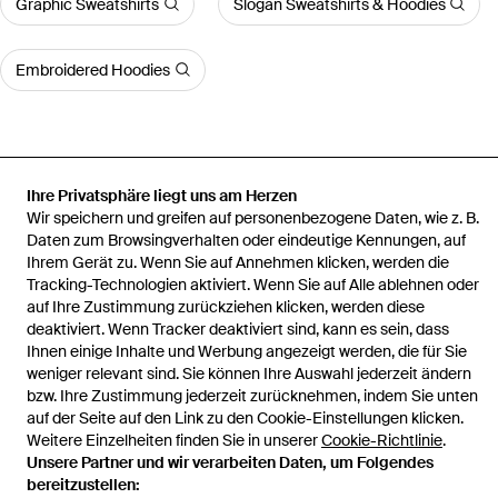
Graphic Sweatshirts
Slogan Sweatshirts & Hoodies
Embroidered Hoodies
Ihre Privatsphäre liegt uns am Herzen
Startseite
Herren Sport-, Training- und Fitnesskleidung
Daniele
Wir speichern und greifen auf personenbezogene Daten, wie z. B.
Fiesoli Sport-, Training- und Fitnesskleidung
Sweatshirt
Daten zum Browsingverhalten oder eindeutige Kennungen, auf
Ihrem Gerät zu. Wenn Sie auf Annehmen klicken, werden die
Tracking-Technologien aktiviert. Wenn Sie auf Alle ablehnen oder
auf Ihre Zustimmung zurückziehen klicken, werden diese
deaktiviert. Wenn Tracker deaktiviert sind, kann es sein, dass
Hilfe und Informationen
Ihnen einige Inhalte und Werbung angezeigt werden, die für Sie
weniger relevant sind. Sie können Ihre Auswahl jederzeit ändern
bzw. Ihre Zustimmung jederzeit zurücknehmen, indem Sie unten
auf der Seite auf den Link zu den Cookie-Einstellungen klicken.
Weitere Einzelheiten finden Sie in unserer
Cookie-Richtlinie
.
Unsere Partner und wir verarbeiten Daten, um Folgendes
bereitzustellen: