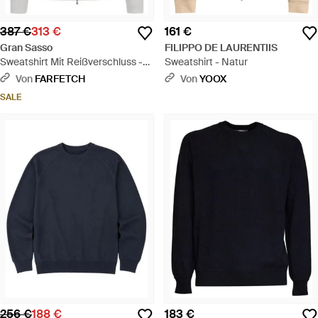
387 €
313 €
161 €
Gran Sasso
FILIPPO DE LAURENTIIS
Sweatshirt Mit Reißverschluss -
Sweatshirt - Natur
Weiß
Von
FARFETCH
Von
YOOX
SALE
256 €
188 €
183 €