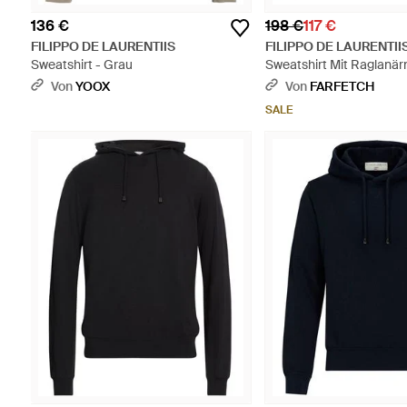
136 €
198 €
117 €
FILIPPO DE LAURENTIIS
FILIPPO DE LAURENTII
Sweatshirt - Grau
Sweatshirt Mit Raglanär
Von
YOOX
Von
FARFETCH
SALE