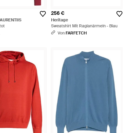
256 €
LAURENTIIS
Heritage
Rot
Sweatshirt Mit Raglanärmeln - Blau
X
Von
FARFETCH