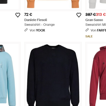
72 €
387 €
313 €
Daniele Fiesoli
Gran Sasso
Sweatshirt - Orange
Sweatshirt Mi
Von
YOOX
Von
FARF
SALE