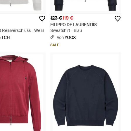
123 €
119 €
FILIPPO DE LAURENTIIS
t Reißverschluss - Weiß
Sweatshirt - Blau
ETCH
Von
YOOX
SALE