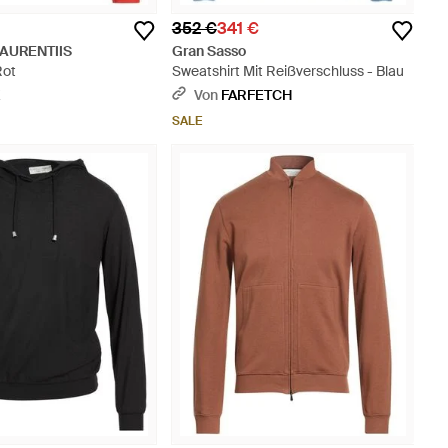
352 €
341 €
LAURENTIIS
Gran Sasso
Rot
Sweatshirt Mit Reißverschluss - Blau
X
Von
FARFETCH
SALE