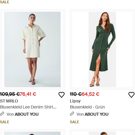
SALE
109,95 €
76,41 €
110 €
64,52 €
ST MRLO
Lipsy
Blusenkleid Lee Denim Shirt
Blusenkleid - Grün
Dress - Weiß
Von
ABOUT YOU
Von
ABOUT YOU
SALE
SALE