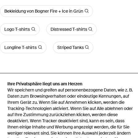
Bekleidung von Bogner Fire + Ice in Grün
Logo T-shirts
Distressed T-shirts
Longline T-shirts
Striped Tanks
Startseite
Herren T-Shirt und Polos
Bogner Fire + Ice T-Shirt und
Ihre Privatsphäre liegt uns am Herzen
Polos
T-Shirt Mick Für Herren
Wir speichern und greifen auf personenbezogene Daten, wie z. B.
Daten zum Browsingverhalten oder eindeutige Kennungen, auf
Ihrem Gerät zu. Wenn Sie auf Annehmen klicken, werden die
Tracking-Technologien aktiviert. Wenn Sie auf Alle ablehnen oder
auf Ihre Zustimmung zurückziehen klicken, werden diese
deaktiviert. Wenn Tracker deaktiviert sind, kann es sein, dass
Hilfe und Informationen
Ihnen einige Inhalte und Werbung angezeigt werden, die für Sie
weniger relevant sind. Sie können Ihre Auswahl jederzeit ändern