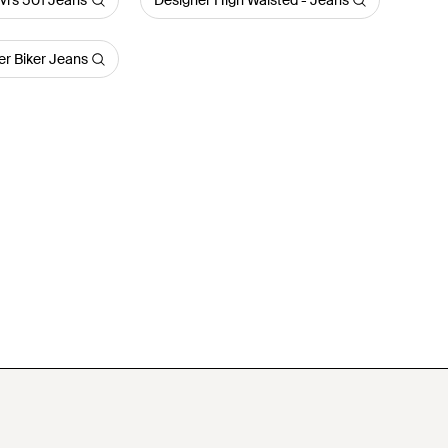
vi's 501 Jeans
Designer High Waisted - Jeans
er Biker Jeans