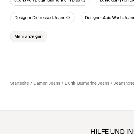
Jeans von Blugirl Blumarine in Blau
Bekleidung von Blu
Designer Distressed Jeans
Designer Acid Wash Jean
Mehr anzeigen
Startseite
Damen Jeans
Blugirl Blumarine Jeans
Jeanshos
HILFE UND I