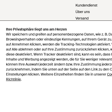
Kundendienst
Über uns
Versand
Rückgabe
Ihre Privatsphäre liegt uns am Herzen
Zahlungen
Wir speichern und greifen auf personenbezogene Daten, wie z. B. 
Rückerstattungen
Browsingverhalten oder eindeutige Kennungen, auf Ihrem Gerät zu
auf Annehmen klicken, werden die Tracking-Technologien aktiviert.
Karriere
auf Alle ablehnen oder auf Ihre Zustimmung zurückziehen klicken,
Kontakt
diese deaktiviert. Wenn Tracker deaktiviert sind, kann es sein, dass 
Allgemeine Geschäfts
Inhalte und Werbung angezeigt werden, die für Sie weniger relevant 
Datenschutz & Cookie
können Ihre Auswahl jederzeit ändern bzw. Ihre Zustimmung jederz
zurücknehmen, indem Sie unten auf der Seite auf den Link zu den 
Geistiges Eigentum
Einstellungen klicken. Weitere Einzelheiten finden Sie in unserer
Co
Richtlinie
.