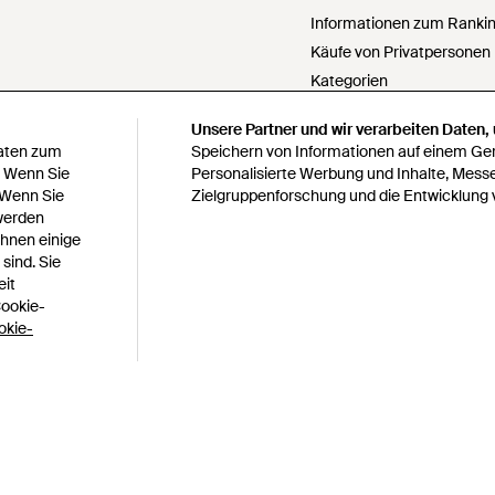
Informationen zum Ranking
Käufe von Privatpersonen
Kategorien
PartnerIn werden
Unsere Partner und wir verarbeiten Daten,
Meine personenbezogenen
Daten zum
Speichern von Informationen auf einem Gerä
weitergeben
. Wenn Sie
Personalisierte Werbung und Inhalte, Mess
 Wenn Sie
Zielgruppenforschung und die Entwicklung 
Erklärung zur modernen S
 werden
Erklärung zu Paragraph 1
Ihnen einige
bedingungen
Verantwortungsbewusste 
sind. Sie
s
Verhaltenskodex
eit
Cookie-
Lyst survey sweepstakes off
okie-