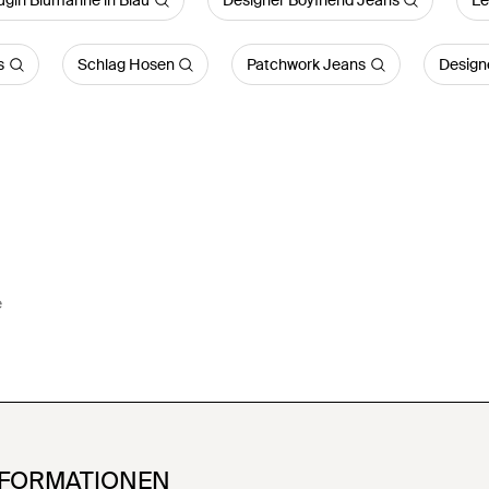
girl Blumarine in Blau
Designer Boyfriend Jeans
Le
s
Schlag Hosen
Patchwork Jeans
Design
e
NFORMATIONEN