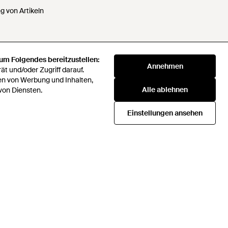
 von Artikeln
 um Folgendes bereitzustellen:
 Daten nicht verkaufen oder
Annehmen
t und/oder Zugriff darauf.
en von Werbung und Inhalten,
Alle ablehnen
von Diensten.
klaverei
72 Companies Act 2016
Einstellungen ansehen
Beschaffungsstrategie
icial rules