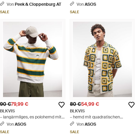
Abschlüssen Modell 'Script' -
quadratmuster - Blau
Von
Peek & Cloppenburg AT
Von
ASOS
Braun
SALE
SALE
90 €
79,99 €
80 €
54,99 €
BLKVIS
BLKVIS
– langärmliges, es polohemd mit
– hemd mit quadratischen
zopfmuster und streifen - Grün
häkelmustern - Mettallic
Von
ASOS
Von
ASOS
SALE
SALE