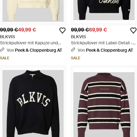
99,99 €
49,99 €
99,99 €
69,99 €
BLKVIS
BLKVIS
Strickpullover mit Kapuze und
Strickpullover mit Label-Detail -
Känguru-Tasche Modell 'Script' -
Blau
Von
Peek & Cloppenburg AT
Von
Peek & Cloppenburg AT
Natur
SALE
SALE