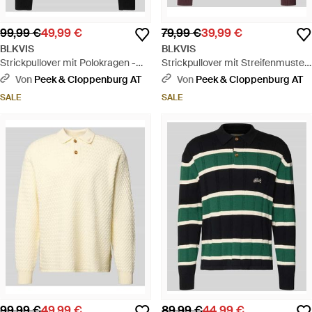
99,99 €
49,99 €
79,99 €
39,99 €
BLKVIS
BLKVIS
Strickpullover mit Polokragen -
Strickpullover mit Streifenmuster
Blau
und Label-Stitching - Mehrfarbig
Von
Peek & Cloppenburg AT
Von
Peek & Cloppenburg AT
SALE
SALE
99,99 €
49,99 €
89,99 €
44,99 €