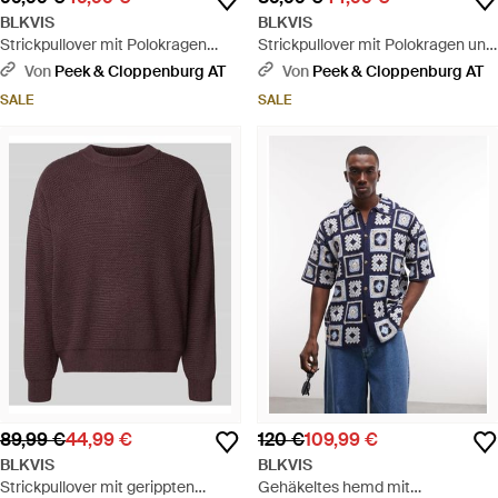
BLKVIS
BLKVIS
Strickpullover mit Polokragen
Strickpullover mit Polokragen und
Modell 'Script' - Natur
Label-Stitching - Grün
Von
Peek & Cloppenburg AT
Von
Peek & Cloppenburg AT
SALE
SALE
89,99 €
44,99 €
120 €
109,99 €
BLKVIS
BLKVIS
Strickpullover mit gerippten
Gehäkeltes hemd mit