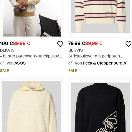
100 €
89,99 €
79,99 €
39,99 €
BLKVIS
BLKVIS
– bunter patchwork-strickpullover
Strickpullover mit gerippten
mit rundhalsausschnitt - Grün
Abschlüssen - Natur
Von
ASOS
Von
Peek & Cloppenburg AT
SALE
SALE