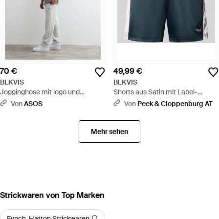
70 €
49,99 €
BLKVIS
BLKVIS
Jogginghose mit logo und
Shorts aus Satin mit Label-
regulärer passform - Weiß
Stitching und elastischem Bund -
Von
ASOS
Von
Peek & Cloppenburg AT
Blau
Mehr sehen
Strickwaren von Top Marken
Fynch-Hatton Strickwaren