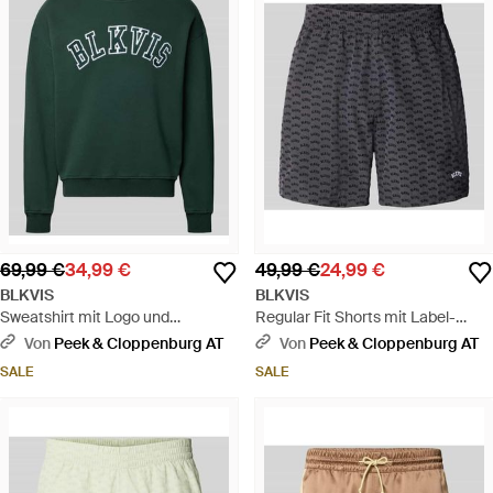
69,99 €
34,99 €
49,99 €
24,99 €
BLKVIS
BLKVIS
Sweatshirt mit Logo und
Regular Fit Shorts mit Label-
Rundhalsausschnitt - Grün
Stitching - Grau
Von
Peek & Cloppenburg AT
Von
Peek & Cloppenburg AT
SALE
SALE