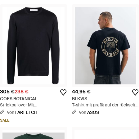
305 €
238 €
44,95 €
GOES BOTANICAL
BLKVIS
Strickpullover Mit
T-shirt mit grafik auf der rückseite
Rundhalsausschnitt - Blau
- Blau
Von
FARFETCH
Von
ASOS
SALE