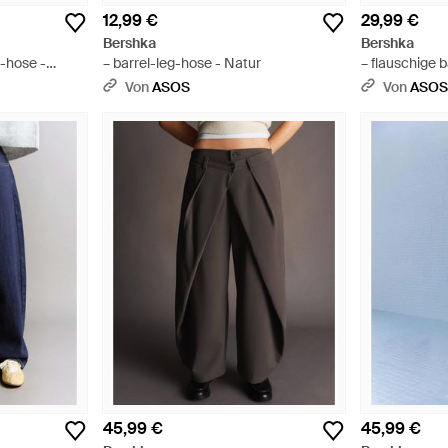
12,99 €
29,99 €
Bershka
Bershka
l-hose -
– barrel-leg-hose - Natur
– flauschige 
Von
ASOS
Von
ASO
45,99 €
45,99 €