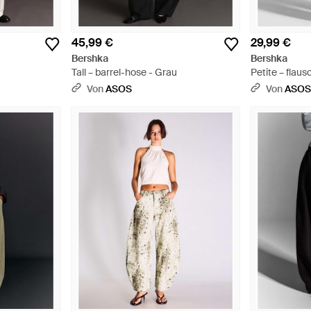
45,99 €
29,99 €
Bershka
Bershka
Tall – barrel-hose - Grau
Petite – flaus
Schwarz
Von
ASOS
Von
ASO