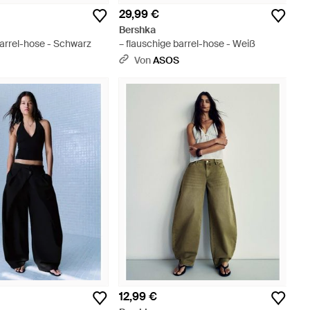
29,99 €
Bershka
barrel-hose - Schwarz
– flauschige barrel-hose - Weiß
S
Von
ASOS
12,99 €