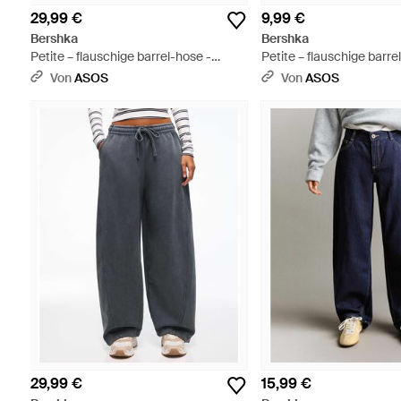
29,99 €
9,99 €
Bershka
Bershka
Petite – flauschige barrel-hose -
Petite – flauschige barre
Schwarz
Schwarz
Von
ASOS
Von
ASOS
29,99 €
15,99 €