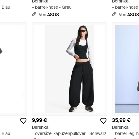
Bershka
Bershka
- Blau
– barrel-hose - Grau
– barrel-hose
Von
ASOS
Von
ASO
9,99 €
35,99 €
Bershka
Bershka
- Blau
– oversize-kapuzenpullover - Schwarz
– barrel-leg-