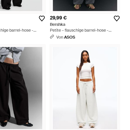
29,99 €
Bershka
chige barrel-hose -
Petite – flauschige barrel-hose -
Schwarz
S
Von
ASOS