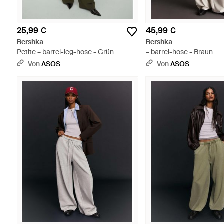
25,99 €
45,99 €
Bershka
Bershka
Petite – barrel-leg-hose - Grün
– barrel-hose - Braun
Von
ASOS
Von
ASOS