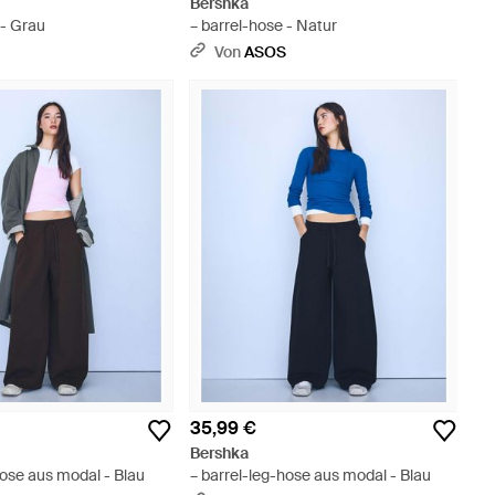
Bershka
 - Grau
– barrel-hose - Natur
S
Von
ASOS
35,99 €
Bershka
hose aus modal - Blau
– barrel-leg-hose aus modal - Blau