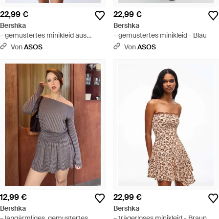
22,99 €
22,99 €
Bershka
Bershka
– gemustertes minikleid aus
– gemustertes minikleid - Blau
spitze - Pink
Von
ASOS
Von
ASOS
12,99 €
22,99 €
Bershka
Bershka
– langärmliges, gemustertes
– trägerloses minikleid - Braun