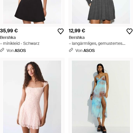
35,99 €
12,99 €
Bershka
Bershka
– minikleid - Schwarz
– langärmliges, gemustertes
minikleid - Grau
Von
ASOS
Von
ASOS