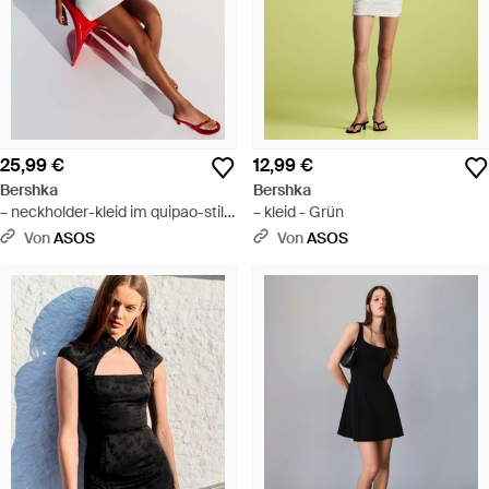
25,99 €
12,99 €
Bershka
Bershka
– neckholder-kleid im quipao-stil -
– kleid - Grün
Schwarz
Von
ASOS
Von
ASOS