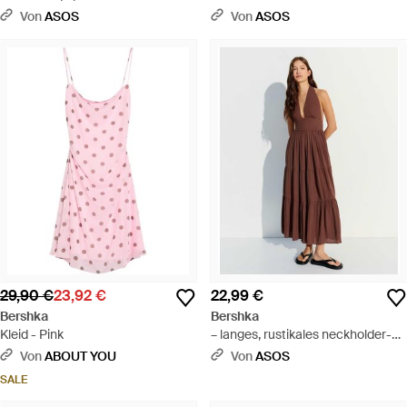
Von
ASOS
Von
ASOS
29,90 €
23,92 €
22,99 €
Bershka
Bershka
Kleid - Pink
– langes, rustikales neckholder-
kleid - Braun
Von
ABOUT YOU
Von
ASOS
SALE