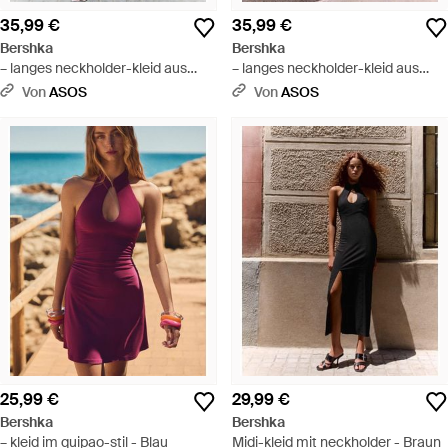
35,99 €
35,99 €
Bershka
Bershka
– langes neckholder-kleid aus
– langes neckholder-kleid aus
popeline - Rot
popeline - Braun
Von
ASOS
Von
ASOS
25,99 €
29,99 €
Bershka
Bershka
– kleid im quipao-stil - Blau
Midi-kleid mit neckholder - Braun