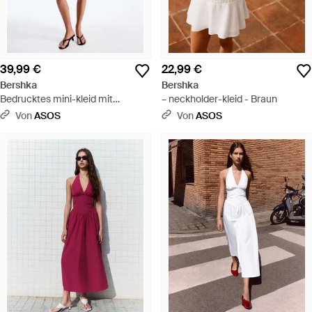
39,99 €
22,99 €
Bershka
Bershka
Bedrucktes mini-kleid mit
– neckholder-kleid - Braun
riemchen - Rot
Von
ASOS
Von
ASOS