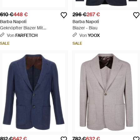
610 €
448 €
296 €
267 €
Barba Napoli
Barba Napoli
Geknöpfter Blazer Mit
Blazer - Blau
Aufgesetzten Taschen - Braun
Von
FARFETCH
Von
YOOX
SALE
SALE
812 €
642 €
782 €
632 €