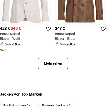
423 €
346 €
347 €
Barba Napoli
Barba Napoli
Blazer - Weiß
Blazer - Braun
Von
YOOX
Von
YOOX
SALE
Mehr sehen
Jacken von Top Marken
Boglioli Jacken
Eleventy Jacken