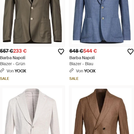
557 €
233 €
648 €
544 €
Barba Napoli
Barba Napoli
Blazer - Grün
Blazer - Blau
Von
YOOX
Von
YOOX
SALE
SALE