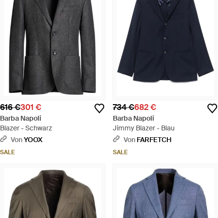
616 €
301 €
734 €
682 €
Barba Napoli
Barba Napoli
Blazer - Schwarz
Jimmy Blazer - Blau
Von
YOOX
Von
FARFETCH
SALE
SALE