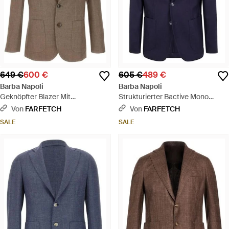
649 €
600 €
605 €
489 €
Barba Napoli
Barba Napoli
Geknöpfter Blazer Mit
Strukturierter Bactive Mono
Steigendem Revers - Braun
Blazer - Blau
Von
FARFETCH
Von
FARFETCH
SALE
SALE