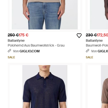
250 €
175 €
230 €
172,5
Ballantyne
Ballantyne
Polohemd Aus Baumwollstrick - Grau
Baumwoll-Polo
Von
GIGLIO.COM
Von
GIGLI
SALE
SALE