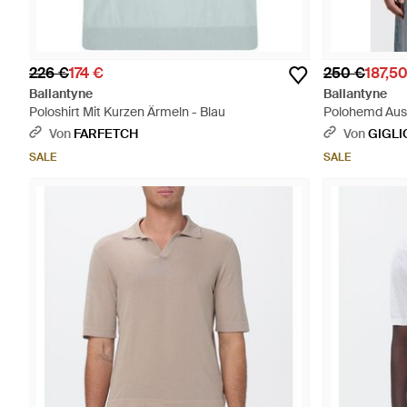
226 €
174 €
250 €
187,5
Ballantyne
Ballantyne
Poloshirt Mit Kurzen Ärmeln - Blau
Polohemd Aus 
Von
FARFETCH
Von
GIGLI
SALE
SALE