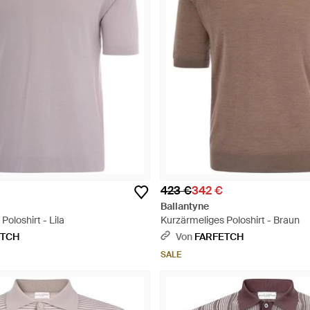
423 €
342 €
Ballantyne
Poloshirt - Lila
Kurzärmeliges Poloshirt - Braun
ETCH
Von
FARFETCH
SALE