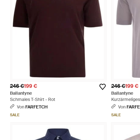
246 €
199 €
246 €
199 €
Ballantyne
Ballantyne
Schmales T-Shirt - Rot
Kurzärmeliges 
Von
FARFETCH
Von
FARF
SALE
SALE