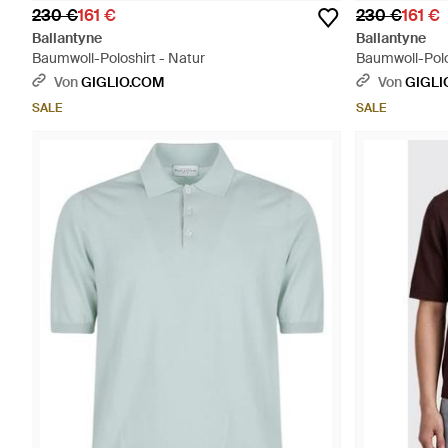
230 €
161 €
230 €
161 €
Ballantyne
Ballantyne
Baumwoll-Poloshirt - Natur
Baumwoll-Polo
Von
GIGLIO.COM
Von
GIGLI
SALE
SALE