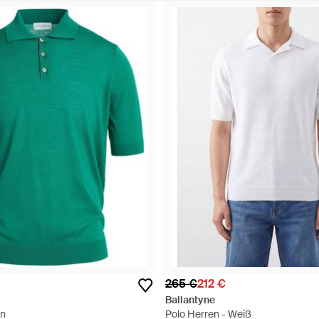
265 €
212 €
Ballantyne
ün
Polo Herren - Weiß