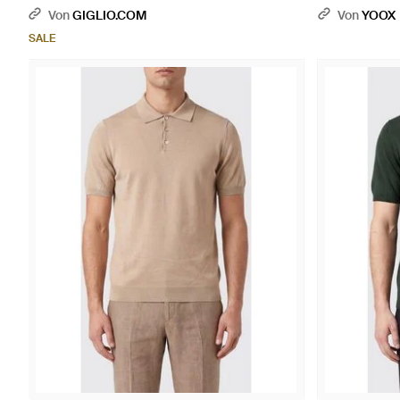
Von
GIGLIO.COM
Von
YOOX
SALE