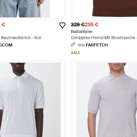
0 €
329 €
235 €
Ballantyne
Baumwollstrick - Rot
Geripptes Hemd Mit Brusttasche 
O.COM
Von
FARFETCH
SALE