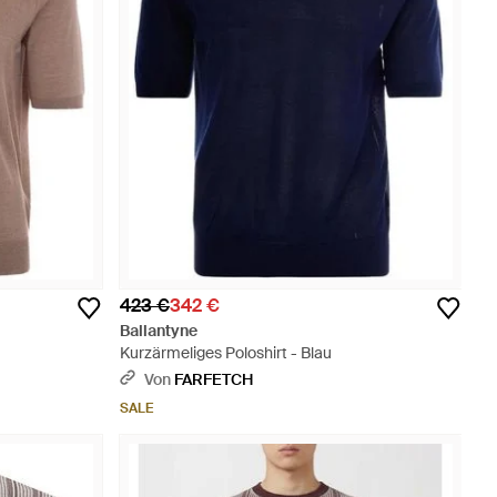
423 €
342 €
Ballantyne
Kurzärmeliges Poloshirt - Blau
Von
FARFETCH
SALE