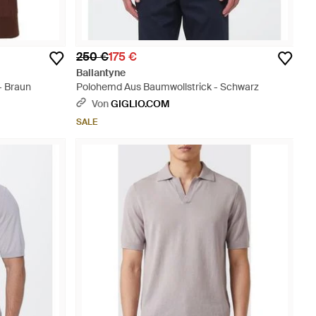
250 €
175 €
Ballantyne
- Braun
Polohemd Aus Baumwollstrick - Schwarz
Von
GIGLIO.COM
SALE