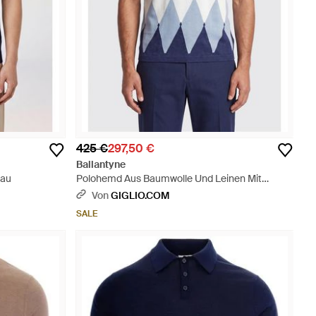
425 €
297,50 €
Ballantyne
lau
Polohemd Aus Baumwolle Und Leinen Mit
Rautenmuster - Blau
Von
GIGLIO.COM
SALE