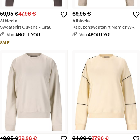
59,95 €
47,96 €
69,95 €
Athlecia
Athlecia
Sweatshirt Guyana - Grau
Kapuzensweatshirt Namier W -
Natur
Von
ABOUT YOU
Von
ABOUT YOU
SALE
49,95 €
39,96 €
34,90 €
27,96 €