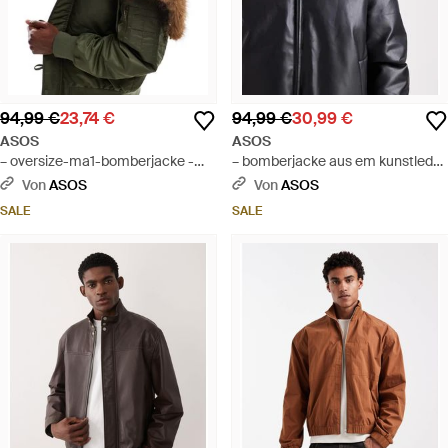
94,99 €
23,74 €
94,99 €
30,99 €
ASOS
ASOS
– oversize-ma1-bomberjacke -
– bomberjacke aus em kunstleder
Grün
- Schwarz
Von
ASOS
Von
ASOS
SALE
SALE