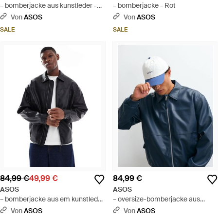
– bomberjacke aus kunstleder -
– bomberjacke - Rot
Blau
Von
ASOS
Von
ASOS
SALE
SALE
84,99 €
49,99 €
84,99 €
ASOS
ASOS
– bomberjacke aus em kunstleder
– oversize-bomberjacke aus
- Blau
kunstleder - Blau
Von
ASOS
Von
ASOS