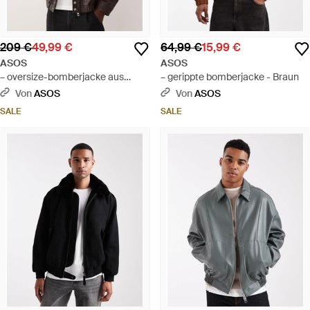
209 €
49,99 €
64,99 €
15,99 €
ASOS
ASOS
– oversize-bomberjacke aus
– gerippte bomberjacke - Braun
echtem leder - Braun
Von
ASOS
Von
ASOS
SALE
SALE