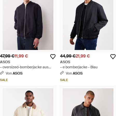
47,99 €
11,99 €
44,99 €
21,99 €
ASOS
ASOS
– oversized-bomberjacke aus
– e bomberjacke - Blau
schwerem jersey - Blau
Von
ASOS
Von
ASOS
SALE
SALE