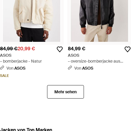
84,99 €
20,99 €
84,99 €
ASOS
ASOS
– bomberjacke - Natur
– oversize-bomberjacke aus
kunstleder - Schwarz
Von
ASOS
Von
ASOS
SALE
Mehr sehen
Jacken von Top Marken