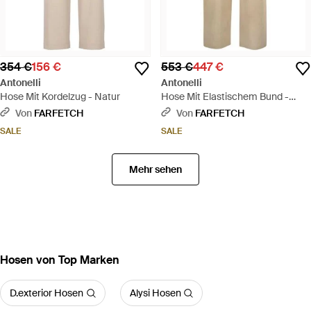
354 €
156 €
553 €
447 €
Antonelli
Antonelli
Hose Mit Kordelzug - Natur
Hose Mit Elastischem Bund -
Natur
Von
FARFETCH
Von
FARFETCH
SALE
SALE
Mehr sehen
Hosen von Top Marken
D.exterior Hosen
Alysi Hosen