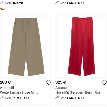
weitem Bein - Weiß
Grau
Von
Balardi
Von
FARFETCH
SALE
263 €
325 €
Antonelli
Antonelli
Weite Tamara Hose Mit
Hose Mit Geradem Bein - Rot
Stretchbund - Grün
Von
FARFETCH
Von
FARFETCH