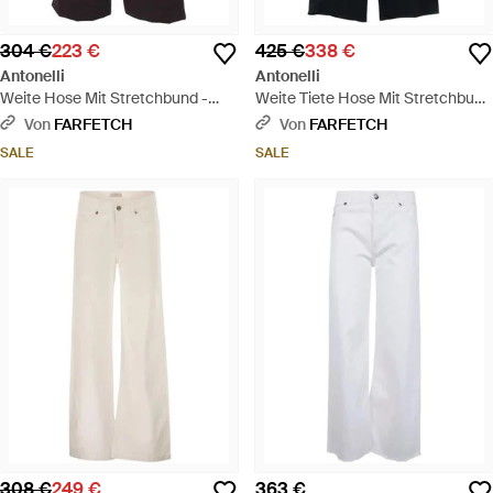
304 €
223 €
425 €
338 €
Antonelli
Antonelli
Weite Hose Mit Stretchbund -
Weite Tiete Hose Mit Stretchbund
Schwarz
- Blau
Von
FARFETCH
Von
FARFETCH
SALE
SALE
308 €
249 €
363 €