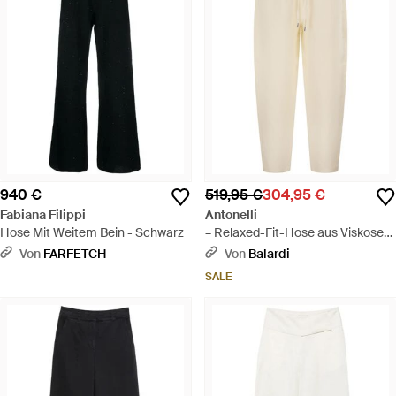
940 €
519,95 €
304,95 €
Fabiana Filippi
Antonelli
Hose Mit Weitem Bein - Schwarz
– Relaxed-Fit-Hose aus Viskose
und Leinen mit Kordelzug in der
Von
FARFETCH
Von
Balardi
Taille - Natur
SALE