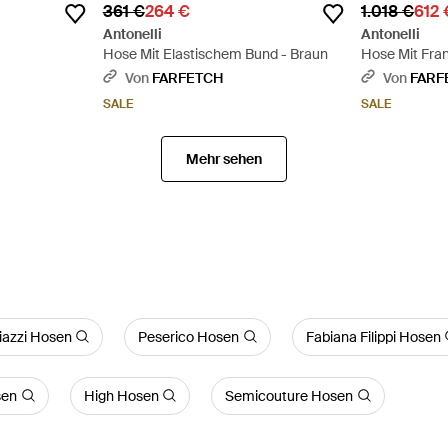
361 €
264 €
1.018 €
612 
Antonelli
Antonelli
Hose Mit Elastischem Bund - Braun
Hose Mit Fran
Von
FARFETCH
Von
FARF
SALE
SALE
Mehr sehen
iazzi Hosen
Peserico Hosen
Fabiana Filippi Hosen
sen
High Hosen
Semicouture Hosen