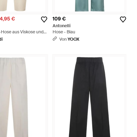
4,95 €
109 €
Antonelli
t-Hose aus Viskose und
Hose - Blau
delzug in der Taille -
di
Von
YOOX