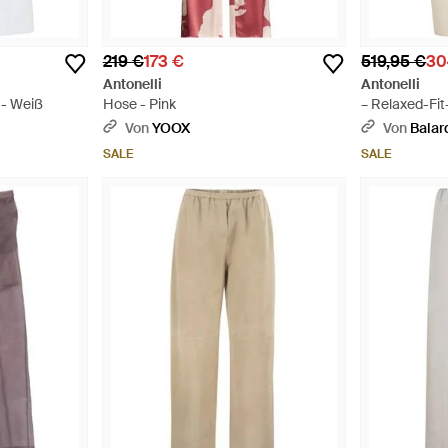
219 €
173 €
519,95 €
30
Antonelli
Antonelli
 - Weiß
Hose - Pink
– Relaxed-Fi
Leinen mit Kor
Von
YOOX
Von
Balar
Natur
SALE
SALE