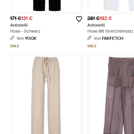
171 €
131 €
281 €
192 €
Antonelli
Antonelli
Hose - Schwarz
Hose Mit Stretcheinsatz
Von
YOOX
Von
FARFETCH
SALE
SALE