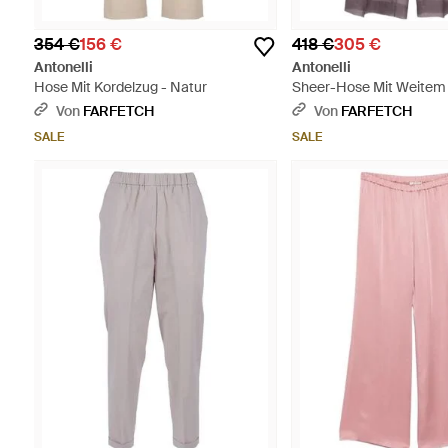
354 €
156 €
418 €
305 €
Antonelli
Antonelli
Hose Mit Kordelzug - Natur
Sheer-Hose Mit Weitem B
Von
FARFETCH
Von
FARFETCH
SALE
SALE