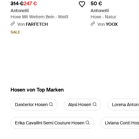
314 €
247 €
50 €
Antonelli
Antonelli
Hose Mit Weitem Bein - Weiß
Hose - Natur
Von
FARFETCH
Von
YOOX
SALE
Hosen von Top Marken
D.exterior Hosen
Alysi Hosen
Lorena Anton
Erika Cavallini Semi Couture Hosen
Liviana Conti Ho