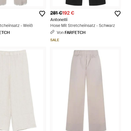
€
281 €
192 €
Antonelli
tcheinsatz - Weiß
Hose Mit Stretcheinsatz - Schwarz
ETCH
Von
FARFETCH
SALE