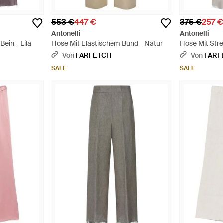
553 €
447 €
375 €
257 
Antonelli
Antonelli
ein - Lila
Hose Mit Elastischem Bund - Natur
Hose Mit Stre
Von
FARFETCH
Von
FARF
SALE
SALE