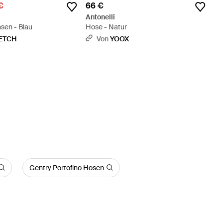
€
66 €
Antonelli
sen - Blau
Hose - Natur
ETCH
Von
YOOX
Gentry Portofino Hosen