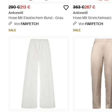
290 €
213 €
363 €
267 €
Antonelli
Antonelli
Hose Mit Elastischem Bund - Grau
Hose Mit Stretcheinsatz 
Von
FARFETCH
Von
FARFETCH
SALE
SALE