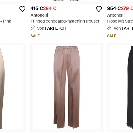
415 €
284 €
354 €
279 
Antonelli
Antonelli
- Pink
Fringed concealed-fastening trousers
Hose Mit Stre
- Grau
Von
FARFETCH
Von
FARF
SALE
SALE