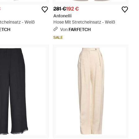
€
281 €
192 €
Antonelli
tcheinsatz - Weiß
Hose Mit Stretcheinsatz - Weiß
ETCH
Von
FARFETCH
SALE