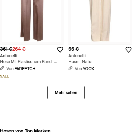
361 €
264 €
66 €
Antonelli
Antonelli
Hose Mit Elastischem Bund -
Hose - Natur
Braun
Von
FARFETCH
Von
YOOX
SALE
Mehr sehen
Hosen von Top Marken