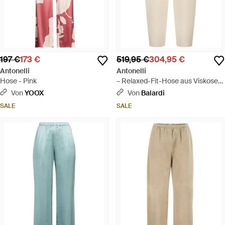
197 €
173 €
519,95 €
304,95 €
Antonelli
Antonelli
Hose - Pink
– Relaxed-Fit-Hose aus Viskose
und Leinen mit Kordelzug in der
Von
YOOX
Von
Balardi
Taille - Natur
SALE
SALE