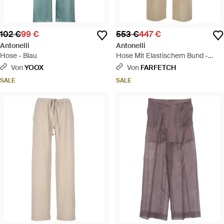
102 €
99 €
553 €
447 €
Antonelli
Antonelli
Hose - Blau
Hose Mit Elastischem Bund -
Natur
Von
YOOX
Von
FARFETCH
SALE
SALE