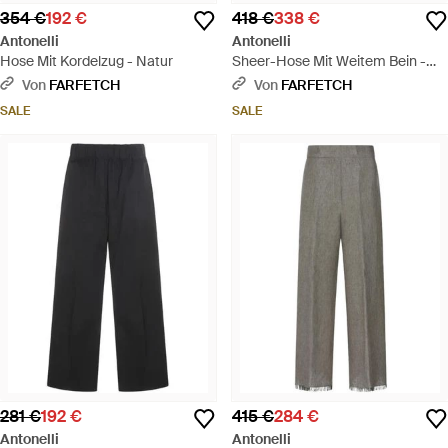
354 €
192 €
418 €
338 €
Antonelli
Antonelli
Hose Mit Kordelzug - Natur
Sheer-Hose Mit Weitem Bein -
Lila
Von
FARFETCH
Von
FARFETCH
SALE
SALE
281 €
192 €
415 €
284 €
Antonelli
Antonelli