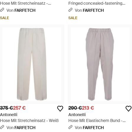
Hose Mit Stretcheinsatz -
Fringed concealed-fastening
Schwarz
trousers - Grau
Von
FARFETCH
Von
FARFETCH
SALE
SALE
375 €
257 €
290 €
213 €
Antonelli
Antonelli
Hose Mit Stretcheinsatz - Weiß
Hose Mit Elastischem Bund -
Grau
Von
FARFETCH
Von
FARFETCH