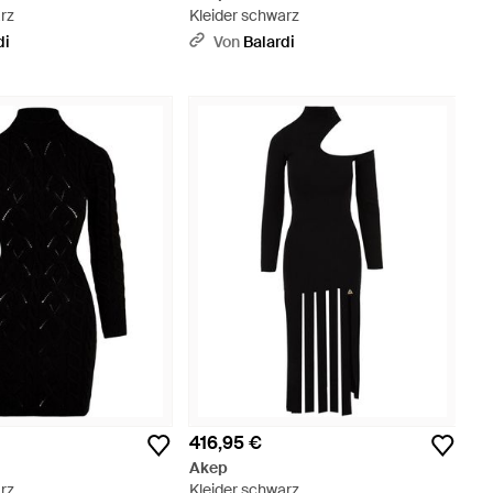
rz
Kleider schwarz
di
Von
Balardi
416,95 €
Akep
rz
Kleider schwarz