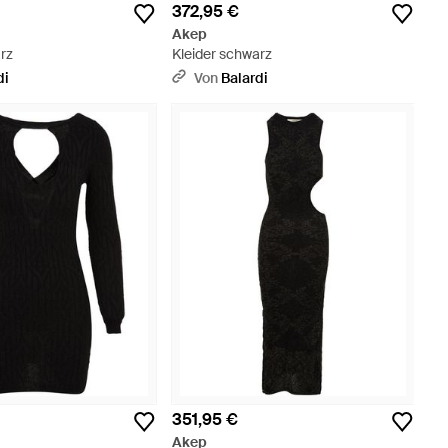
372,95 €
Akep
rz
Kleider schwarz
di
Von
Balardi
351,95 €
Akep