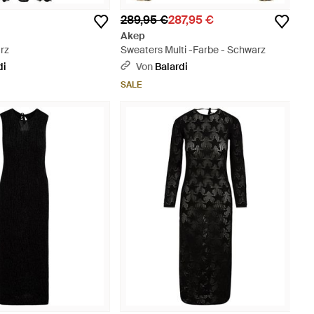
289,95 €
287,95 €
Akep
rz
Sweaters Multi -Farbe - Schwarz
di
Von
Balardi
SALE