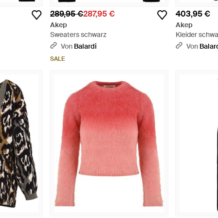
289,95 €
287,95 €
403,95 €
Akep
Akep
Sweaters schwarz
Kleider schwa
Von
Balardi
Von
Balar
SALE