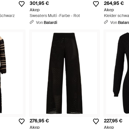
301,95 €
264,95 €
Akep
Akep
 Schwarz
Sweaters Multi -Farbe - Rot
Kleider schwa
Von
Balardi
Von
Balar
276,95 €
227,95 €
Akep
Akep