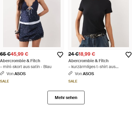
65 €
45,99 €
24 €
18,99 €
Abercrombie & Fitch
Abercrombie & Fitch
– mini-skort aus satin - Blau
– kurzärmliges t-shirt aus
pointelle - Schwarz
Von
ASOS
Von
ASOS
SALE
SALE
Mehr sehen