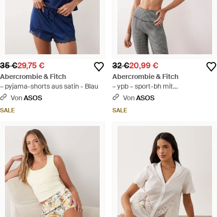
35 €
29,75 €
32 €
20,99 €
Abercrombie & Fitch
Abercrombie & Fitch
– pyjama-shorts aus satin - Blau
– ypb – sport-bh mit
herzausschnitt und em
Von
ASOS
Von
ASOS
hahnentrittmuster, kombiteil -
SALE
SALE
Grau