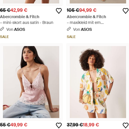
65 €
42,99 €
105 €
94,99 €
Abercrombie & Fitch
Abercrombie & Fitch
– mini-skort aus satin - Braun
– maxikleid mit em
blümchenmuster und tief
Von
ASOS
Von
ASOS
angesetzter taille - Blau
SALE
SALE
55 €
49,99 €
37,99 €
18,99 €