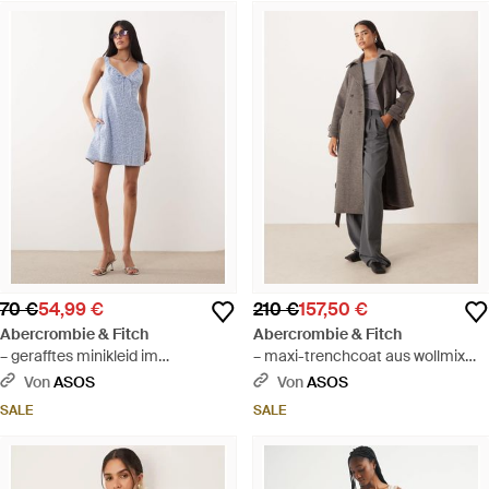
70 €
54,99 €
210 €
157,50 €
Abercrombie & Fitch
Abercrombie & Fitch
– gerafftes minikleid im
– maxi-trenchcoat aus wollmix
milchmädchen-stil mit em
mit vichykaros - Mehrfarbig
Von
ASOS
Von
ASOS
blumenmuster - Blau
SALE
SALE