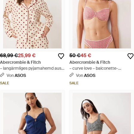
68,99 €
25,99 €
50 €
45 €
Abercrombie & Fitch
Abercrombie & Fitch
– langärmliges pyjamahemd aus
– curve love – balconette-
flanell mit roten polka dots,
bikinioberteil mit em vichy-
Von
ASOS
Von
ASOS
kombiteil - Braun
karomuster, kombiteil - Rot
SALE
SALE