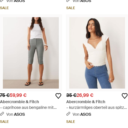
Von
ASOS
Von
ASOS
elastischem bund - Blau
SALE
SALE
75 €
59,99 €
35 €
26,99 €
Abercrombie & Fitch
Abercrombie & Fitch
– caprihose aus bengaline mit
– kurzärmliges oberteil aus spitze
vichy-karomuster und hohem
- Blau
Von
ASOS
Von
ASOS
bund - Grau
SALE
SALE