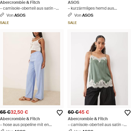
Abercrombie & Fitch
ASOS
– camisole-oberteil aus satin -
– kurzärmliges hemd aus
Pink
leinenmix mit tropischem print,
Von
ASOS
Von
ASOS
kombiteil - Mehrfarbig
SALE
SALE
65 €
32,50 €
60 €
45 €
Abercrombie & Fitch
Abercrombie & Fitch
– hose aus popeline mit en
– camisole-oberteil aus satin -
streifen, weitem bein und
Grün