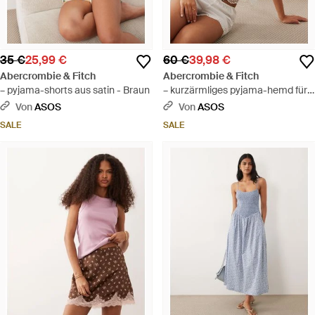
35 €
25,99 €
60 €
39,98 €
Abercrombie & Fitch
Abercrombie & Fitch
– pyjama-shorts aus satin - Braun
– kurzärmliges pyjama-hemd für
die braut - Natur
Von
ASOS
Von
ASOS
SALE
SALE