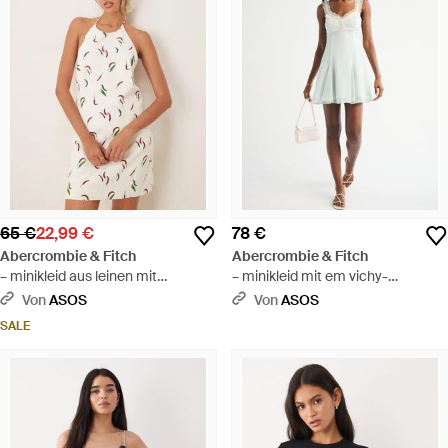
65 €
22,99 €
78 €
Abercrombie & Fitch
Abercrombie & Fitch
– minikleid aus leinen mit
– minikleid mit em vichy-
neckholder und rückenausschnitt
karomuster und spitzenbesatz -
Von
ASOS
Von
ASOS
- Weiß
Weiß
SALE