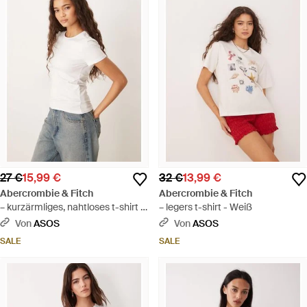
27 €
15,99 €
32 €
13,99 €
Abercrombie & Fitch
Abercrombie & Fitch
– kurzärmliges, nahtloses t-shirt -
– legers t-shirt - Weiß
Weiß
Von
ASOS
Von
ASOS
SALE
SALE