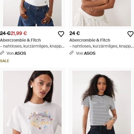
24 €
21,99 €
24 €
Abercrombie & Fitch
Abercrombie & Fitch
– nahtloses, kurzärmliges, knapp
– nahtloses, kurzärmliges, knapp
geschnittenes t-shirt - Weiß
geschnittenes t-shirt - Rot
Von
ASOS
Von
ASOS
SALE