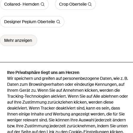
Collared- Hemden
Crop Oberteile
Designer Peplum Oberteile
Mehr anzeigen
Ihre Privatsphäre liegt uns am Herzen
Startseite
Damen Oberteile
– körpernah geschnittenes strick-t-
shirt
Wir speichern und greifen auf personenbezogene Daten, wie z. B.
Daten zum Browsingverhalten oder eindeutige Kennungen, auf
Ihrem Gerät zu. Wenn Sie auf Annehmen klicken, werden die
Tracking-Technologien aktiviert. Wenn Sie auf Alle ablehnen oder
auf Ihre Zustimmung zurückziehen klicken, werden diese
deaktiviert. Wenn Tracker deaktiviert sind, kann es sein, dass
Hilfe und Informationen
Ihnen einige Inhalte und Werbung angezeigt werden, die für Sie
weniger relevant sind. Sie können Ihre Auswahl jederzeit ändern
bzw. Ihre Zustimmung jederzeit zurücknehmen, indem Sie unten
auf der Seite auf den Link zu den Cookie-Einstellungen klicken.