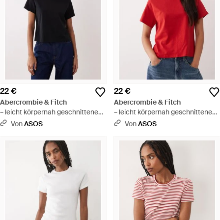
22 €
22 €
Abercrombie & Fitch
Abercrombie & Fitch
– leicht körpernah geschnittenes
– leicht körpernah geschnittenes
t-shirt - Schwarz
t-shirt - Rot
Von
ASOS
Von
ASOS