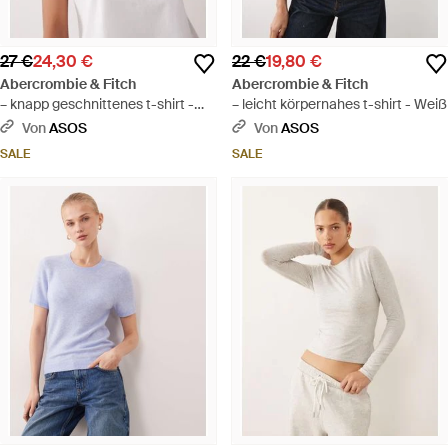
27 €
24,30 €
22 €
19,80 €
Abercrombie & Fitch
Abercrombie & Fitch
– knapp geschnittenes t-shirt -
– leicht körpernahes t-shirt - Weiß
Weiß
Von
ASOS
Von
ASOS
SALE
SALE