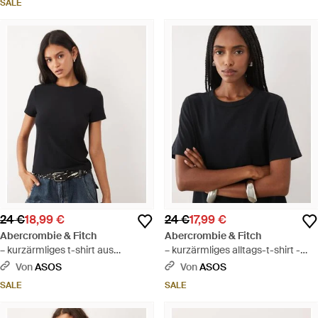
SALE
24 €
18,99 €
24 €
17,99 €
Abercrombie & Fitch
Abercrombie & Fitch
– kurzärmliges t-shirt aus
– kurzärmliges alltags-t-shirt -
pointelle - Schwarz
Schwarz
Von
ASOS
Von
ASOS
SALE
SALE