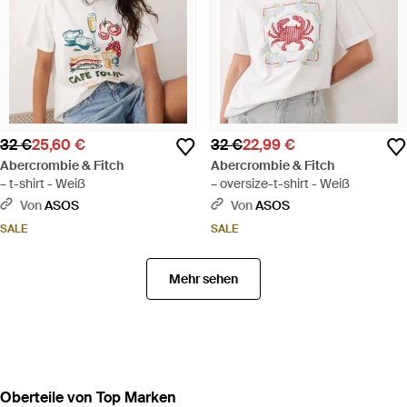
32 €
25,60 €
32 €
22,99 €
Abercrombie & Fitch
Abercrombie & Fitch
– t-shirt - Weiß
– oversize-t-shirt - Weiß
Von
ASOS
Von
ASOS
SALE
SALE
Mehr sehen
Oberteile von Top Marken