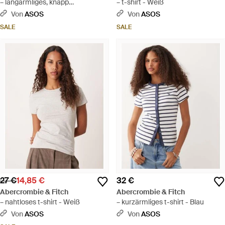
– langärmliges, knapp
– t-shirt - Weiß
geschnittenes t-shirt - Weiß
Von
ASOS
Von
ASOS
SALE
SALE
27 €
14,85 €
32 €
Abercrombie & Fitch
Abercrombie & Fitch
– nahtloses t-shirt - Weiß
– kurzärmliges t-shirt - Blau
Von
ASOS
Von
ASOS