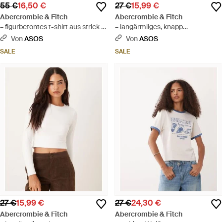
55 €
16,50 €
27 €
15,99 €
Abercrombie & Fitch
Abercrombie & Fitch
– figurbetontes t-shirt aus strick -
– langärmliges, knapp
Lila
geschnittenes t-shirt - Weiß
Von
ASOS
Von
ASOS
SALE
SALE
27 €
15,99 €
27 €
24,30 €
Abercrombie & Fitch
Abercrombie & Fitch