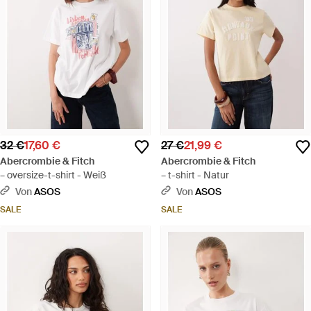
32 €
17,60 €
27 €
21,99 €
Abercrombie & Fitch
Abercrombie & Fitch
– oversize-t-shirt - Weiß
– t-shirt - Natur
Von
ASOS
Von
ASOS
SALE
SALE