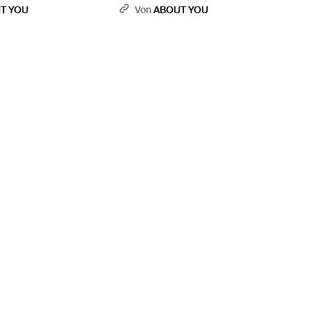
- Weiß
Neckwarmer - Braun
T YOU
Von
ABOUT YOU