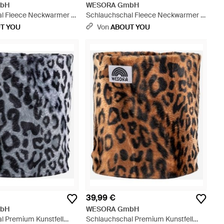
bH
WESORA GmbH
l Fleece Neckwarmer -
Schlauchschal Fleece Neckwarmer -
Lila
T YOU
Von
ABOUT YOU
39,99 €
bH
WESORA GmbH
l Premium Kunstfell
Schlauchschal Premium Kunstfell