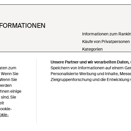
NFORMATIONEN
Informationen zum Ranking
Käufe von Privatpersonen
Kategorien
PartnerIn werden
Unsere Partner und wir verarbeiten Daten,
Meine personenbezogenen
Daten zum
Speichern von Informationen auf einem Gerä
weitergeben
. Wenn Sie
Personalisierte Werbung und Inhalte, Mess
Erklärung zur modernen S
 Wenn Sie
Zielgruppenforschung und die Entwicklung 
 werden
Erklärung zu Paragraph 1
Ihnen einige
bedingungen
Verantwortungsbewusste 
sind. Sie
s
Verhaltenskodex
eit
Cookie-
Lyst survey sweepstakes off
okie-