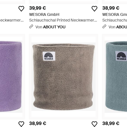
39,99 €
38,99 €
WESORA GmbH
WESORA Gm
 Neckwarmer
Schlauchschal Printed Neckwarmer
Schlauchscha
ß
Fleece Uv-Schutz - Weiß
Blau
Von
ABOUT YOU
Von
ABOU
38,99 €
38,99 €