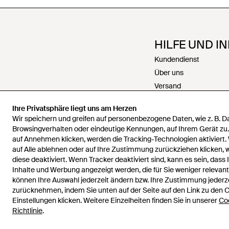
HILFE UND I
Kundendienst
Über uns
Versand
Rückgabe
Ihre Privatsphäre liegt uns am Herzen
Zahlungen
Wir speichern und greifen auf personenbezogene Daten, wie z. B. 
Rückerstattungen
Browsingverhalten oder eindeutige Kennungen, auf Ihrem Gerät zu
Karriere
auf Annehmen klicken, werden die Tracking-Technologien aktiviert.
auf Alle ablehnen oder auf Ihre Zustimmung zurückziehen klicken,
Kontakt
diese deaktiviert. Wenn Tracker deaktiviert sind, kann es sein, dass 
Allgemeine Geschäfts
Inhalte und Werbung angezeigt werden, die für Sie weniger relevant 
Datenschutz & Cookie
können Ihre Auswahl jederzeit ändern bzw. Ihre Zustimmung jederz
zurücknehmen, indem Sie unten auf der Seite auf den Link zu den 
Geistiges Eigentum
Einstellungen klicken. Weitere Einzelheiten finden Sie in unserer
Co
Richtlinie
.