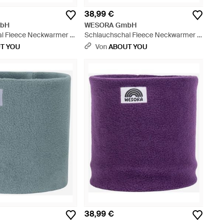
38,99 €
bH
WESORA GmbH
l Fleece Neckwarmer -
Schlauchschal Fleece Neckwarmer -
Rot
T YOU
Von
ABOUT YOU
38,99 €