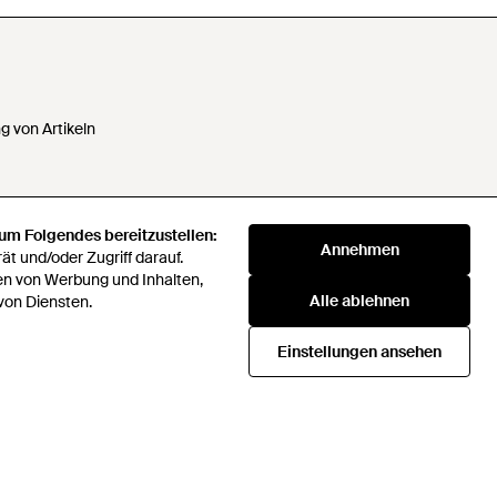
 von Artikeln
 um Folgendes bereitzustellen:
 Daten nicht verkaufen oder
Annehmen
t und/oder Zugriff darauf.
en von Werbung und Inhalten,
Alle ablehnen
klaverei
von Diensten.
72 Companies Act 2016
Einstellungen ansehen
Beschaffungsstrategie
icial rules