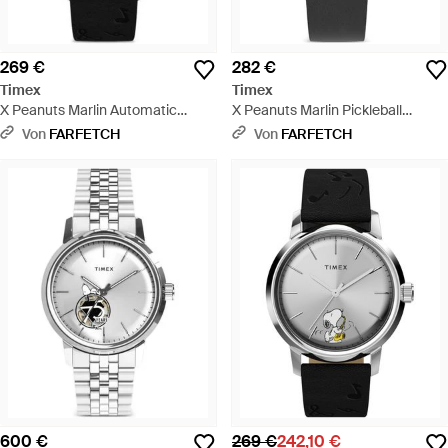
269 €
282 €
Timex
Timex
X Peanuts Marlin Automatic
X Peanuts Marlin Pickleball
Saxophone 40Mm - Schwarz
Armbanduhr 38Mm - Weiß
Von
FARFETCH
Von
FARFETCH
600 €
269 €
242,10 €