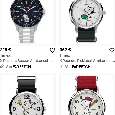
228 €
362 €
Timex
Timex
X Peanuts Soccer Armbanduhr
X Peanuts Pickleball Armbanduhr
41Mm - Blau
40Mm - Grau
Von
FARFETCH
Von
FARFETCH