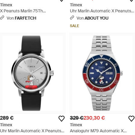
Timex
Timex
X Peanuts Marlin 75Th
Uhr Marlin Automatic X Peanuts
Anniversary Armbanduhr 40Mm -
Saxophonist - Grau
Von
FARFETCH
Von
ABOUT YOU
Mettallic
SALE
289 €
329 €
230,30 €
Timex
Timex
Uhr Marlin Automatic X Peanuts
Analoguhr M79 Automatic X