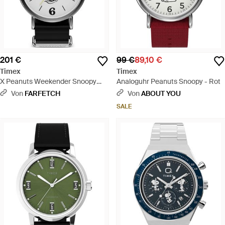
201 €
99 €
89,10 €
Timex
Timex
X Peanuts Weekender Snoopy
Analoguhr Peanuts Snoopy - Rot
Armbanduhr 40Mm - Schwarz
Von
FARFETCH
Von
ABOUT YOU
SALE