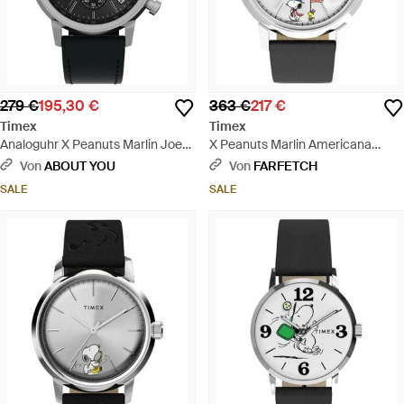
279 €
195,30 €
363 €
217 €
Timex
Timex
Analoguhr X Peanuts Marlin Joe
X Peanuts Marlin Americana
Cool - Schwarz
Armbanduhr 40Mm - Grau
Von
ABOUT YOU
Von
FARFETCH
SALE
SALE