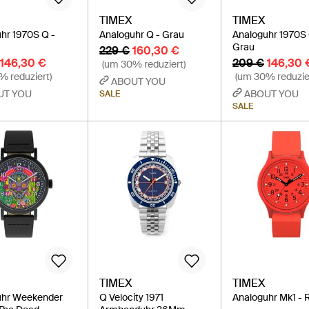
TIMEX
TIMEX
hr 1970S Q -
Analoguhr Q - Grau
Analoguhr 1970S 
Grau
229 €
160,30 €
146,30 €
209 €
146,30 
(um 30% reduziert)
% reduziert)
(um 30% reduzie
ABOUT YOU
UT YOU
ABOUT YOU
SALE
SALE
TIMEX
TIMEX
uhr Weekender
Q Velocity 1971
Analoguhr Mk1 - 