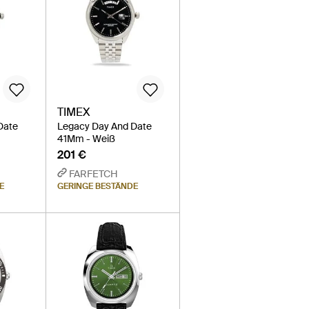
TIMEX
Date
Legacy Day And Date
41Mm - Weiß
201 €
FARFETCH
E
GERINGE BESTÄNDE