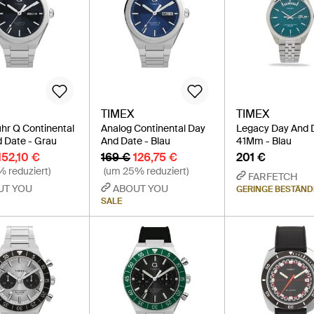
TIMEX
TIMEX
hr Q Continental
Analog Continental Day
Legacy Day And 
 Date - Grau
And Date - Blau
41Mm - Blau
152,10 €
169 €
126,75 €
201 €
 reduziert)
(um 25% reduziert)
FARFETCH
UT YOU
ABOUT YOU
GERINGE BESTÄND
SALE