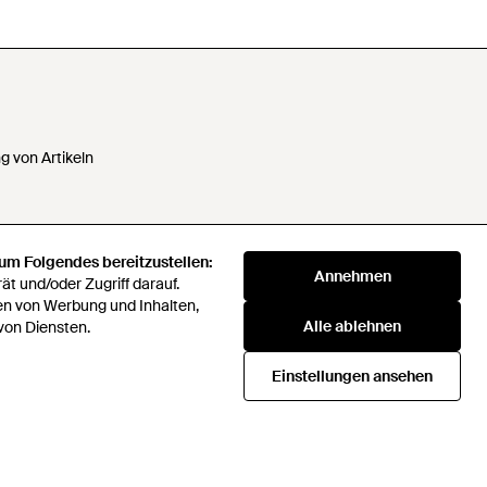
 von Artikeln
 um Folgendes bereitzustellen:
 Daten nicht verkaufen oder
Annehmen
t und/oder Zugriff darauf.
en von Werbung und Inhalten,
Alle ablehnen
klaverei
von Diensten.
72 Companies Act 2016
Einstellungen ansehen
Beschaffungsstrategie
icial rules