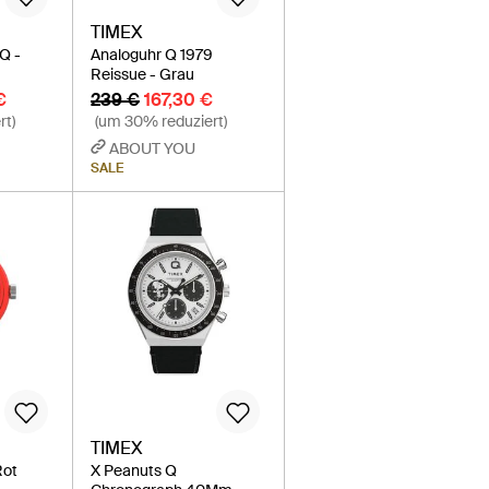
TIMEX
Q -
Analoguhr Q 1979
Reissue - Grau
€
239 €
167,30 €
rt)
(um 30% reduziert)
ABOUT YOU
SALE
TIMEX
Rot
X Peanuts Q