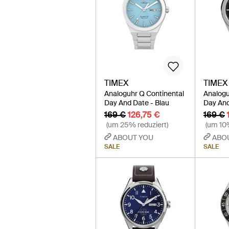
TIMEX
TIMEX
Analoguhr Q Continental
Analogu
Day And Date - Blau
Day And
169 €
126,75 €
169 €
(um 25% reduziert)
(um 10%
ABOUT YOU
ABO
SALE
SALE