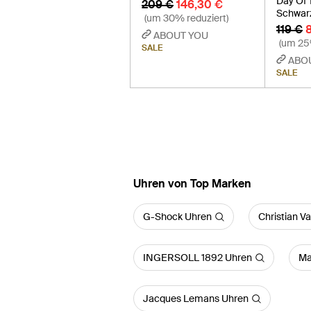
Day Of 
209 €
146,30 €
Schwar
(um 30% reduziert)
119 €
ABOUT YOU
(um 25
SALE
ABO
SALE
Uhren von Top Marken
G-Shock Uhren
Christian V
INGERSOLL 1892 Uhren
Ma
Jacques Lemans Uhren