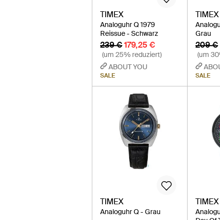
TIMEX
TIMEX
Analoguhr Q 1979
Analogu
Reissue - Schwarz
Grau
239 €
179,25 €
209 €
(um 25% reduziert)
(um 30
ABOUT YOU
ABO
SALE
SALE
TIMEX
TIMEX
Analoguhr Q - Grau
Analog