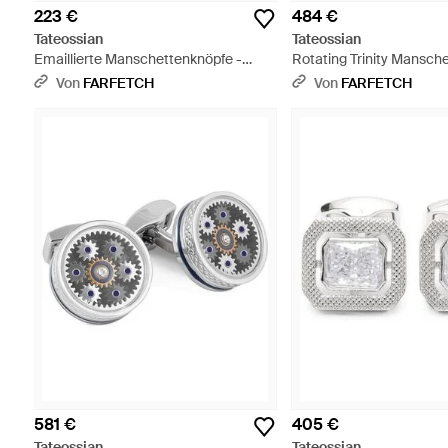
223 €
484 €
Tateossian
Tateossian
Emaillierte Manschettenknöpfe -
Rotating Trinity Mansch
Schwarz
Mit Kristallen - Grau
Von
FARFETCH
Von
FARFETCH
581 €
405 €
Tateossian
Tateossian