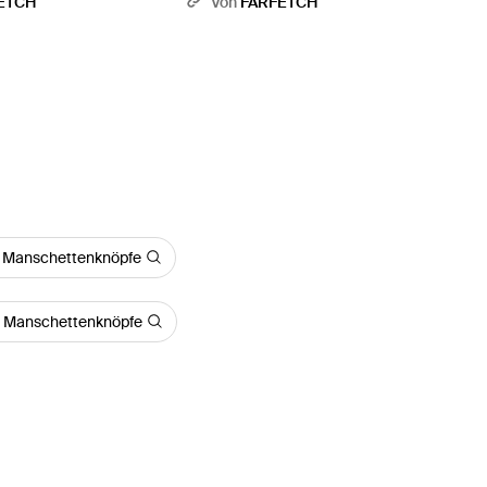
ETCH
Von
FARFETCH
Manschettenknöpfe
h Manschettenknöpfe