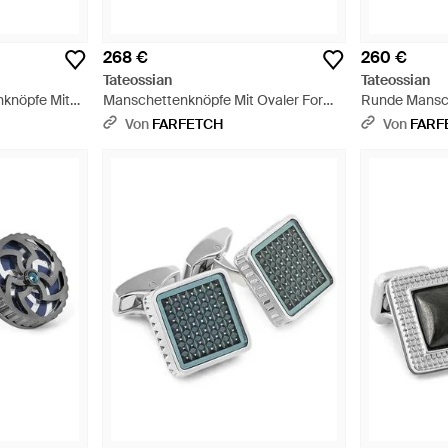
268 €
260 €
Tateossian
Tateossian
knöpfe Mit
Manschettenknöpfe Mit Ovaler Form -
Runde Mansc
Schwarz
Von
FARFETCH
Von
FARF