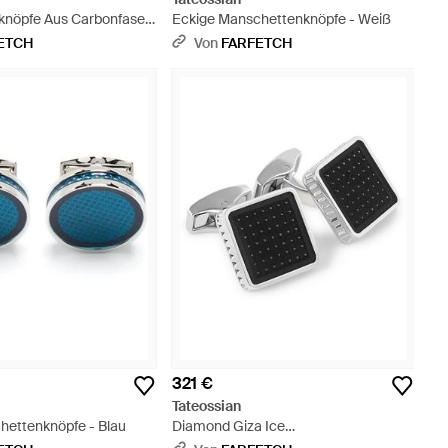
nöpfe Aus Carbonfaser
Eckige Manschettenknöpfe - Weiß
gem Gestell - Mettallic
ETCH
Von
FARFETCH
321 €
Tateossian
ettenknöpfe - Blau
Diamond Giza Ice
Manschettenknöpfe - Schwarz