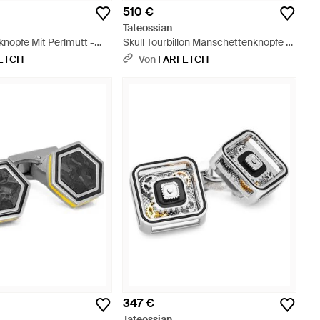
510 €
Tateossian
nöpfe Mit Perlmutt -
Skull Tourbillon Manschettenknöpfe -
Weiß
ETCH
Von
FARFETCH
347 €
Tateossian