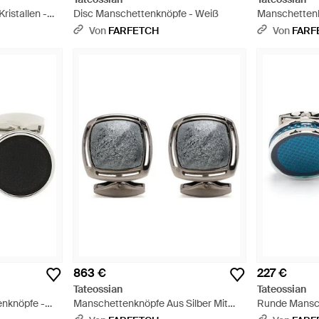
ristallen -
Disc Manschettenknöpfe - Weiß
Manschettenk
Mit Sechsecki
Von
FARFETCH
Von
FARF
863 €
227 €
Tateossian
Tateossian
enknöpfe -
Manschettenknöpfe Aus Silber Mit
Runde Mansch
Logo - Grau