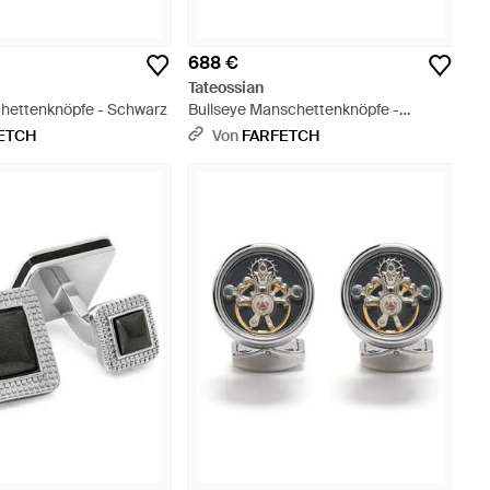
688 €
Tateossian
hettenknöpfe - Schwarz
Bullseye Manschettenknöpfe -
Mettallic
ETCH
Von
FARFETCH