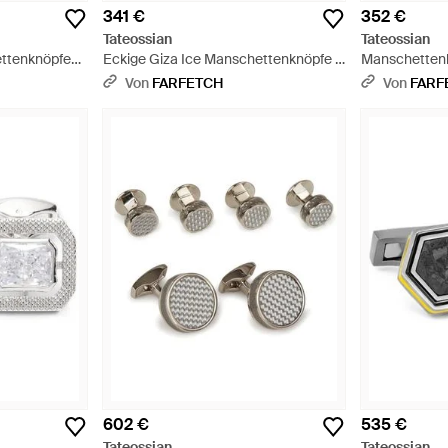
341 €
352 €
Tateossian
Tateossian
ettenknöpfe
Eckige Giza Ice Manschettenknöpfe -
Manschettenk
Blau
Mettallic
Von
FARFETCH
Von
FARF
602 €
535 €
Tateossian
Tateossian