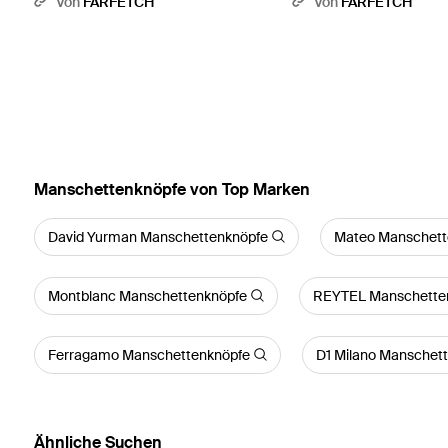
Von
FARFETCH
Von
FARFETCH
Manschettenknöpfe von Top Marken
David Yurman Manschettenknöpfe
Mateo Manschett
Montblanc Manschettenknöpfe
REYTEL Manschette
Ferragamo Manschettenknöpfe
D1 Milano Manschet
Ähnliche Suchen