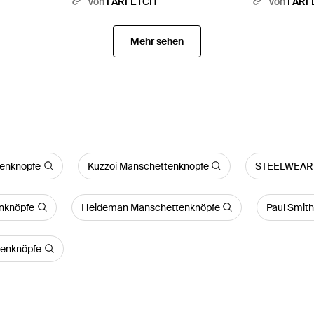
Von
FARFETCH
Von
FARF
Mehr sehen
enknöpfe
Kuzzoi Manschettenknöpfe
STEELWEAR 
nknöpfe
Heideman Manschettenknöpfe
Paul Smit
tenknöpfe