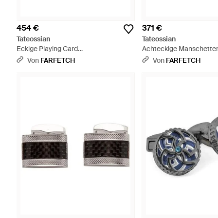
454 €
371 €
Tateossian
Tateossian
Eckige Playing Card
Achteckige Manschetten
Manschettenknöpfe - Mettallic
Lapislazuli - Blau
Von
FARFETCH
Von
FARFETCH