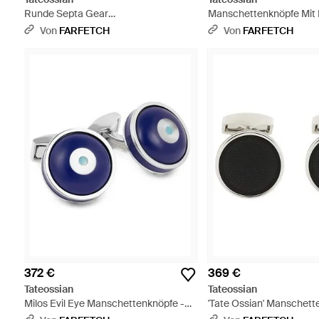
Runde Septa Gear
Manschettenknöpfe Mit K
Manschettenknöpfe - Weiß
Weiß
Von
FARFETCH
Von
FARFETCH
372 €
369 €
Tateossian
Tateossian
Milos Evil Eye Manschettenknöpfe -
'Tate Ossian' Manschett
Blau
Schwarz